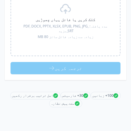
کلک کریں یا فائل یہاں چھوڑیں
مدد یافتہ:
PDF, DOCX, PPTX, XLSX, EPUB, PNG, JPG,
SRT,
مزید
زیادہ سے زیادہ فائل سائز 80 MB
ترجمہ کریں
100+ زبانیں
30+ فارمیٹس
اصل ترتیب برقرار رکھیں
مفت پیش نظارہ