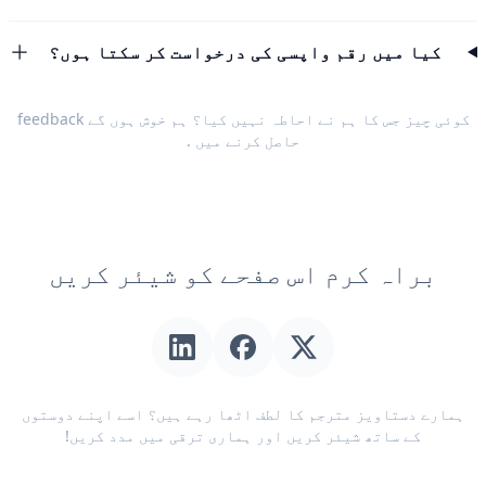
کیا میں رقم واپسی کی درخواست کر سکتا ہوں؟
کوئی چیز جس کا ہم نے احاطہ نہیں کیا؟ ہم خوش ہوں گے
feedback
حاصل کرنے میں
.
براہ کرم اس صفحے کو شیئر کریں
ہمارے دستاویز مترجم کا لطف اٹھا رہے ہیں؟ اسے اپنے دوستوں
کے ساتھ شیئر کریں اور ہماری ترقی میں مدد کریں!