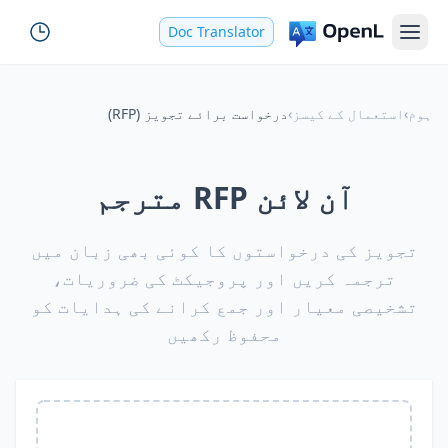
Doc Translator
ہوم
›
استعمال کے کیسز
›
درخواست برائے تجویز (RFP)
آن لائن RFP مترجم
تجویز کی درخواستوں کا کوئی بھی زبان میں
ترجمہ کریں اور پروجیکٹ کی ضروریات،
تشخیصی معیار اور جمع کرانے کی ہدایات کو
محفوظ رکھیں