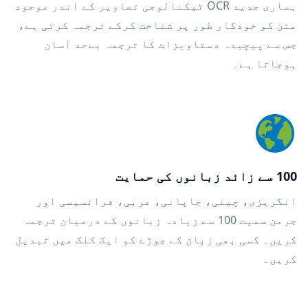
ہماری جدید OCR ٹیکنالوجی تصاویر کے اندر موجود
متن کو خودکار طور پر شناخت کرکے ترجمہ کرتی ہے،
جس سے پیچیدہ دستاویزات کا ترجمہ بےحد آسان
ہوجاتا ہے۔
100 سے زائد زبانوں کی حمایت
انگریزی، چینی، جاپانی، عربی، فرانسیسی اور
جرمن سمیت 100 سے زیادہ زبانوں کے درمیان ترجمہ
کریں۔ کسی بھی زبان کے جوڑے کو ایک کلک میں تبدیل
کریں۔