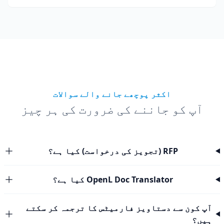
اکثر پوچھے جانے والے سوالات
آپ کو جاننے کی ضرورت کی ہر چیز
RFP (تجویز کی درخواست) کیا ہے؟
OpenL Doc Translator کیا ہے؟
آپ کون سے دستاویز فارمیٹس کا ترجمہ کر سکتے
ہیں؟