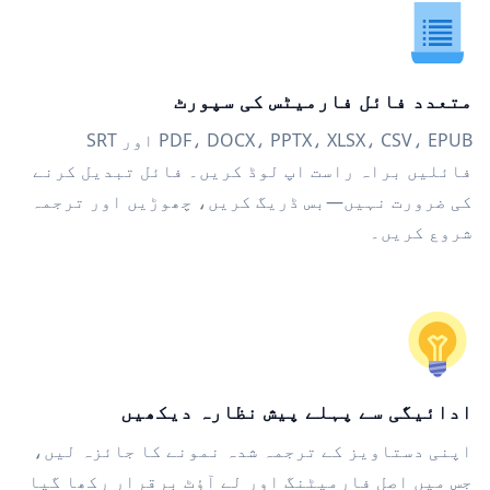
متعدد فائل فارمیٹس کی سپورٹ
PDF، DOCX، PPTX، XLSX، CSV، EPUB اور SRT
فائلیں براہ راست اپ لوڈ کریں۔ فائل تبدیل کرنے
کی ضرورت نہیں—بس ڈریگ کریں، چھوڑیں اور ترجمہ
شروع کریں۔
ادائیگی سے پہلے پیش نظارہ دیکھیں
اپنی دستاویز کے ترجمہ شدہ نمونے کا جائزہ لیں،
جس میں اصل فارمیٹنگ اور لے آؤٹ برقرار رکھا گیا