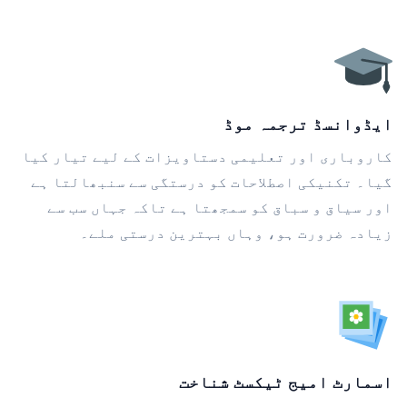
ایڈوانسڈ ترجمہ موڈ
کاروباری اور تعلیمی دستاویزات کے لیے تیار کیا
گیا۔ تکنیکی اصطلاحات کو درستگی سے سنبھالتا ہے
اور سیاق و سباق کو سمجھتا ہے تاکہ جہاں سب سے
زیادہ ضرورت ہو، وہاں بہترین درستی ملے۔
اسمارٹ امیج ٹیکسٹ شناخت