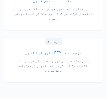
ہدف زبان منتخب کریں
وہ زبان منتخب کریں جو آپ کے ممکنہ فروشین
استعمال کرتے ہیں تاکہ پروجیکٹ کی تفصیلات واضح
رہیں۔
مرحلہ 3
ترجمہ شدہ RFP ڈاؤن لوڈ کریں
فارمیٹنگ، جدولوں اور پروجیکٹ کی ضروریات کے
ساتھ محفوظ شدہ ترجمہ شدہ تجویز کی درخواست
حاصل کریں۔