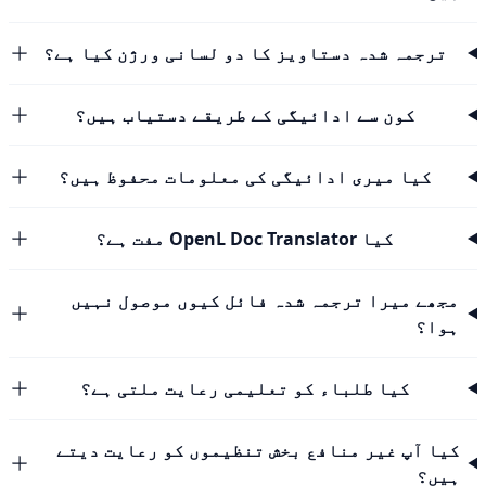
ترجمہ شدہ دستاویز کا دو لسانی ورژن کیا ہے؟
کون سے ادائیگی کے طریقے دستیاب ہیں؟
کیا میری ادائیگی کی معلومات محفوظ ہیں؟
کیا OpenL Doc Translator مفت ہے؟
مجھے میرا ترجمہ شدہ فائل کیوں موصول نہیں
ہوا؟
کیا طلباء کو تعلیمی رعایت ملتی ہے؟
کیا آپ غیر منافع بخش تنظیموں کو رعایت دیتے
ہیں؟