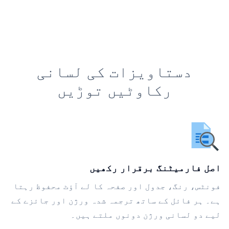
دستاویزات کی لسانی
رکاوٹیں توڑیں
اصل فارمیٹنگ برقرار رکھیں
فونٹس، رنگ، جدول اور صفحہ کا لے آؤٹ محفوظ رہتا
ہے۔ ہر فائل کے ساتھ ترجمہ شدہ ورژن اور جائزے کے
لیے دو لسانی ورژن دونوں ملتے ہیں۔