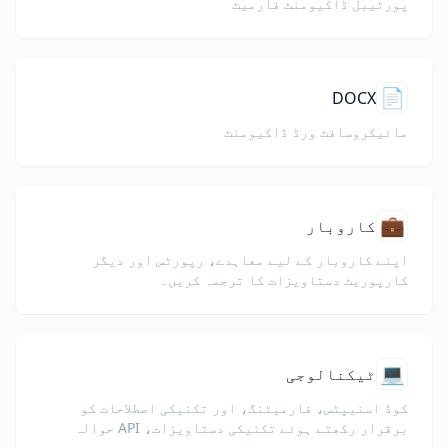
پورٹیبل ڈاکیومنٹ فارمیٹ
📄
DOCX
مائیکروسافٹ ورڈ ڈاکیومنٹ
💼
کاروبار
اپنے کاروبار کے لیے معاہدے، رپورٹس اور دیگر
کارپوریٹ دستاویزات کا ترجمہ کریں۔
💻
ٹیکنالوجی
کوڈ اسنیپٹس، فارمیٹنگ، اور تکنیکی اصطلاحات کو
برقرار رکھتے ہوئے تکنیکی دستاویزات، API حوالہ
جات، وائٹ پیپرز، اور ڈویلپر گائیڈز کا ترجمہ کریں۔