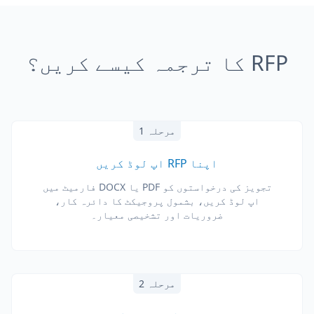
RFP کا ترجمہ کیسے کریں؟
مرحلہ 1
اپنا RFP اپ لوڈ کریں
تجویز کی درخواستوں کو PDF یا DOCX فارمیٹ میں
اپ لوڈ کریں، بشمول پروجیکٹ کا دائرہ کار،
ضروریات اور تشخیصی معیار۔
مرحلہ 2