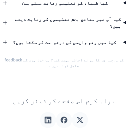
کیا طلباء کو تعلیمی رعایت ملتی ہے؟
کیا آپ غیر منافع بخش تنظیموں کو رعایت دیتے
ہیں؟
کیا میں رقم واپسی کی درخواست کر سکتا ہوں؟
کوئی چیز جس کا ہم نے احاطہ نہیں کیا؟ ہم خوش ہوں گے
feedback
حاصل کرنے میں
.
براہ کرم اس صفحے کو شیئر کریں