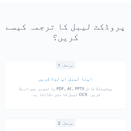
پروڈکٹ لیبل کا ترجمہ کیسے
کریں؟
مرحلہ 1
اپنا لیبل اپ لوڈ کریں
پیکیجنگ فائل PDF، AI، PPTX یا تصویر میں ڈریگ
کریں۔ OCR لیبل کا متن نکالتا ہے۔
مرحلہ 2