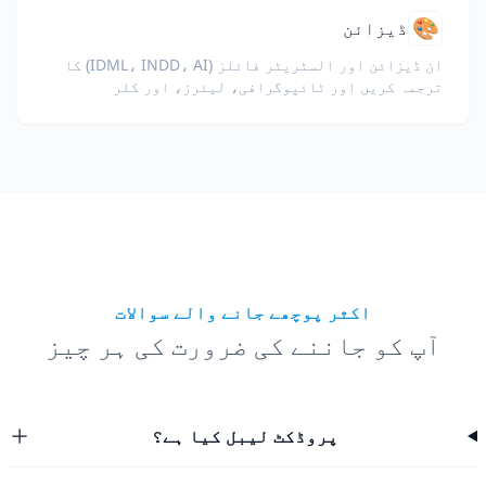
🎨
ڈیزائن
ان ڈیزائن اور السٹریٹر فائلز (IDML، INDD، AI) کا
ترجمہ کریں اور ٹائپوگرافی، لیئرز، اور کلر
پروفائلز کو ڈیزائنرز اور برانڈ ٹیمز کے لیے برقرار
رکھیں۔
اکثر پوچھے جانے والے سوالات
آپ کو جاننے کی ضرورت کی ہر چیز
پروڈکٹ لیبل کیا ہے؟