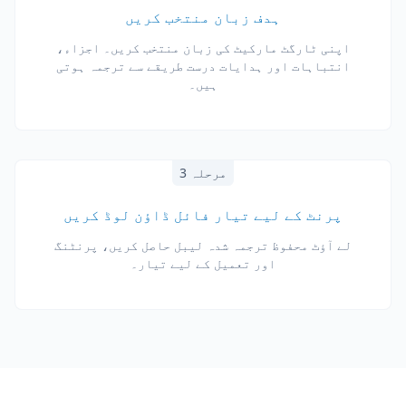
ہدف زبان منتخب کریں
اپنی ٹارگٹ مارکیٹ کی زبان منتخب کریں۔ اجزاء،
انتباہات اور ہدایات درست طریقے سے ترجمہ ہوتی
ہیں۔
مرحلہ 3
پرنٹ کے لیے تیار فائل ڈاؤن لوڈ کریں
لے آؤٹ محفوظ ترجمہ شدہ لیبل حاصل کریں، پرنٹنگ
اور تعمیل کے لیے تیار۔