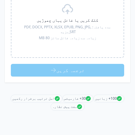
کلک کریں یا فائل یہاں چھوڑیں
مدد یافتہ:
PDF, DOCX, PPTX, XLSX, EPUB, PNG, JPG,
SRT,
مزید
زیادہ سے زیادہ فائل سائز 80 MB
ترجمہ کریں
100+ زبانیں
30+ فارمیٹس
اصل ترتیب برقرار رکھیں
مفت پیش نظارہ