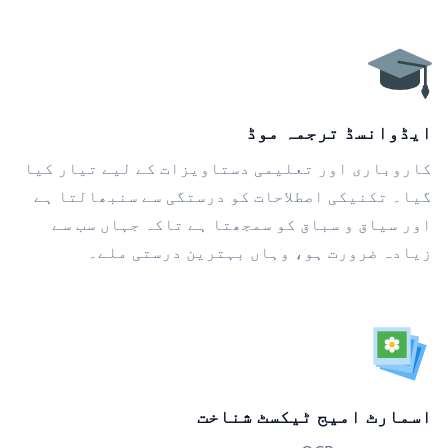
ایڈوانسڈ ترجمہ موڈ
کاروباری اور تعلیمی دستاویزات کے لیے تیار کیا
گیا۔ تکنیکی اصطلاحات کو درستگی سے سنبھالتا ہے
اور سیاق و سباق کو سمجھتا ہے تاکہ جہاں سب سے
زیادہ ضرورت ہو، وہاں بہترین درستی ملے۔
اسمارٹ امیج ٹیکسٹ شناخت