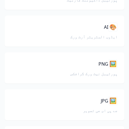
🎨
AI
ایڈوب السٹریٹر آرٹ ورک
🖼️
PNG
پورٹیبل نیٹ ورک گرافکس
🖼️
JPG
جے پی ای جی تصویر