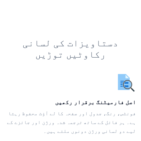
دستاویزات کی لسانی
رکاوٹیں توڑیں
اصل فارمیٹنگ برقرار رکھیں
فونٹس، رنگ، جدول اور صفحہ کا لے آؤٹ محفوظ رہتا
ہے۔ ہر فائل کے ساتھ ترجمہ شدہ ورژن اور جائزے کے
لیے دو لسانی ورژن دونوں ملتے ہیں۔