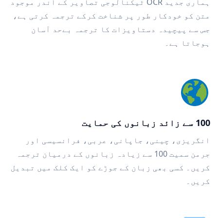
ہماری جدید OCR ٹیکنالوجی تصاویر کے اندر موجود
متن کو خودکار طور پر شناخت کرکے ترجمہ کرتی ہے،
جس سے پیچیدہ دستاویزات کا ترجمہ بےحد آسان
ہوجاتا ہے۔
100 سے زائد زبانوں کی حمایت
انگریزی، چینی، جاپانی، عربی، فرانسیسی اور
جرمن سمیت 100 سے زیادہ زبانوں کے درمیان ترجمہ
کریں۔ کسی بھی زبان کے جوڑے کو ایک کلک میں تبدیل
کریں۔