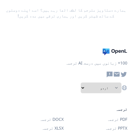
ہمارے دستاویز مترجم کا لطف اٹھا رہے ہیں؟ اسے اپنے دوستوں
کے ساتھ شیئر کریں اور ہماری ترقی میں مدد کریں!
100+ زبانوں میں درست AI ترجمہ
ترجمہ
PDF ترجمہ
DOCX ترجمہ
PPTX ترجمہ
XLSX ترجمہ