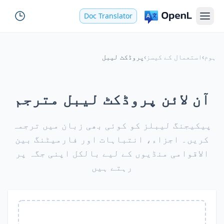
Doc Translator
ہوم
›
استعمال کے کیسز
›
پروڈکٹ لیبل
آن لائن پروڈکٹ لیبل مترجم
پیکیجنگ لیبلز کو کوئی بھی زبان میں ترجمہ
کریں۔ اجزاء، انتباہات اور فارمیٹنگ بین
الاقوامی منڈیوں کے لیے بالکل اپنی جگہ پر
رہتے ہیں