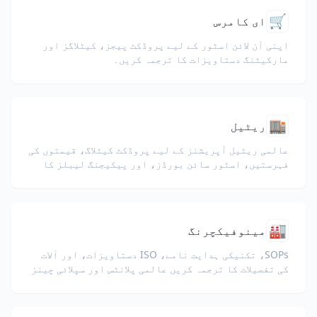
🛒
ای کامرس
اپنی آن لائن اسٹور کے لیے پروڈکٹ پیجز، کیٹلاگز اور
مارکیٹنگ دستاویزات کا ترجمہ کریں۔
🏬
ریٹیل
عالمی ریٹیل آپریشنز کے لیے پروڈکٹ کیٹلاگ، قیمتوں کی
فہرستیں، اسٹور سائن بورڈز، اور پیکیجنگ لیبلز کا
ترجمہ کریں۔
🏭
مینوفیکچرنگ
SOPs، تکنیکی ہدایت نامے، ISO دستاویزات، اور آلات
کی تفصیلات کا ترجمہ کریں عالمی پلانٹس اور سپلائی چینز
کے لیے۔