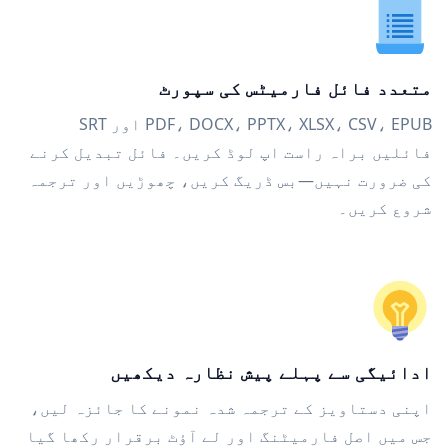
متعدد فائل فارمیٹس کی سپورٹ
PDF، DOCX، PPTX، XLSX، CSV، EPUB اور SRT
فائلیں براہ راست اپ لوڈ کریں۔ فائل تبدیل کرنے
کی ضرورت نہیں—بس ڈریگ کریں، چھوڑیں اور ترجمہ
شروع کریں۔
ادائیگی سے پہلے پیش نظارہ دیکھیں
اپنی دستاویز کے ترجمہ شدہ نمونے کا جائزہ لیں،
جس میں اصل فارمیٹنگ اور لے آؤٹ برقرار رکھا گیا