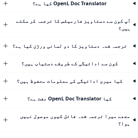
OpenL Doc Translator کیا ہے؟
آپ کون سے دستاویز فارمیٹس کا ترجمہ کر سکتے
ہیں؟
ترجمہ شدہ دستاویز کا دو لسانی ورژن کیا ہے؟
کون سے ادائیگی کے طریقے دستیاب ہیں؟
کیا میری ادائیگی کی معلومات محفوظ ہیں؟
کیا OpenL Doc Translator مفت ہے؟
مجھے میرا ترجمہ شدہ فائل کیوں موصول نہیں
ہوا؟