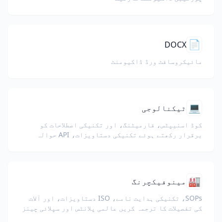
📄
DOCX
مائیکروسافٹ ورڈ ڈاکیومنٹ
💻
ٹیکنالوجی
کوڈ اسنیپٹس، فارمیٹنگ، اور تکنیکی اصطلاحات کو
برقرار رکھتے ہوئے تکنیکی دستاویزات، API حوالہ
جات، وائٹ پیپرز، اور ڈویلپر گائیڈز کا ترجمہ کریں۔
🏭
مینوفیکچرنگ
SOPs، تکنیکی ہدایت نامے، ISO دستاویزات، اور آلات
کی تفصیلات کا ترجمہ کریں عالمی پلانٹس اور سپلائی چینز
کے لیے۔