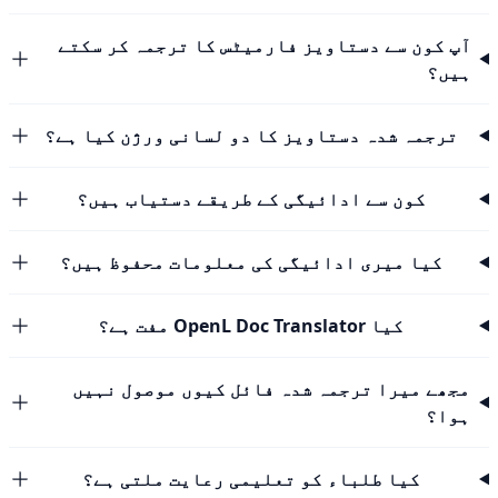
آپ کون سے دستاویز فارمیٹس کا ترجمہ کر سکتے
ہیں؟
ترجمہ شدہ دستاویز کا دو لسانی ورژن کیا ہے؟
کون سے ادائیگی کے طریقے دستیاب ہیں؟
کیا میری ادائیگی کی معلومات محفوظ ہیں؟
کیا OpenL Doc Translator مفت ہے؟
مجھے میرا ترجمہ شدہ فائل کیوں موصول نہیں
ہوا؟
کیا طلباء کو تعلیمی رعایت ملتی ہے؟