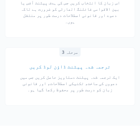
اس زبان کا انتخاب کریں جس کی ہدف پیٹنٹ آفس یا
بین الاقوامی فائلنگ اتھارٹی کو ضرورت ہے تاکہ
دعوے اور قانونی اصطلاحات درست طور پر منتقل
ہوں۔
مرحلہ 3
ترجمہ شدہ پیٹنٹ ڈاؤن لوڈ کریں
ایک ترجمہ شدہ پیٹنٹ دستاویز حاصل کریں جس میں
دعووں کی ساخت، تکنیکی اصطلاحات، اور قانونی
زبان کو درست طور پر محفوظ رکھا گیا ہو۔