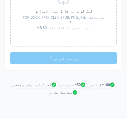
کلک کریں یا فائل یہاں چھوڑیں
مدد یافتہ:
PDF, DOCX, PPTX, XLSX, EPUB, PNG, JPG,
SRT,
مزید
زیادہ سے زیادہ فائل سائز 80 MB
ترجمہ کریں
100+ زبانیں
30+ فارمیٹس
اصل ترتیب برقرار رکھیں
مفت پیش نظارہ