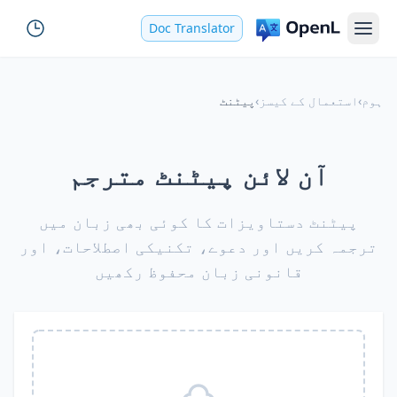
Doc Translator
ہوم
›
استعمال کے کیسز
›
پیٹنٹ
آن لائن پیٹنٹ مترجم
پیٹنٹ دستاویزات کا کوئی بھی زبان میں
ترجمہ کریں اور دعوے، تکنیکی اصطلاحات، اور
قانونی زبان محفوظ رکھیں