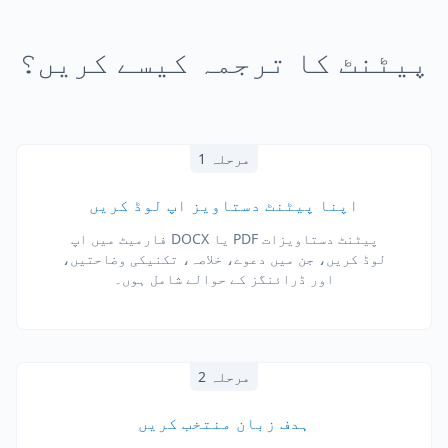
پیٹنٹ کا ترجمہ کیسے کریں؟
مرحلہ 1
اپنا پیٹنٹ دستاویز اپ لوڈ کریں
پیٹنٹ دستاویزات PDF یا DOCX فارمیٹ میں اپ
لوڈ کریں، جن میں دعوے، خلاصہ، تکنیکی وضاحتیں،
اور ڈرائنگز کے حوالے شامل ہوں۔
مرحلہ 2
ہدف زبان منتخب کریں