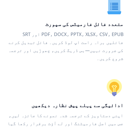
متعدد فائل فارمیٹس کی سپورٹ
PDF، DOCX، PPTX، XLSX، CSV، EPUB اور SRT
فائلیں براہ راست اپ لوڈ کریں۔ فائل تبدیل کرنے
کی ضرورت نہیں—بس ڈریگ کریں، چھوڑیں اور ترجمہ
شروع کریں۔
ادائیگی سے پہلے پیش نظارہ دیکھیں
اپنی دستاویز کے ترجمہ شدہ نمونے کا جائزہ لیں،
جس میں اصل فارمیٹنگ اور لے آؤٹ برقرار رکھا گیا