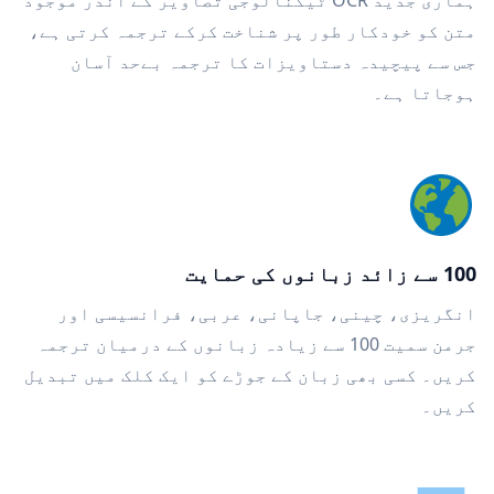
ہماری جدید OCR ٹیکنالوجی تصاویر کے اندر موجود
متن کو خودکار طور پر شناخت کرکے ترجمہ کرتی ہے،
جس سے پیچیدہ دستاویزات کا ترجمہ بےحد آسان
ہوجاتا ہے۔
100 سے زائد زبانوں کی حمایت
انگریزی، چینی، جاپانی، عربی، فرانسیسی اور
جرمن سمیت 100 سے زیادہ زبانوں کے درمیان ترجمہ
کریں۔ کسی بھی زبان کے جوڑے کو ایک کلک میں تبدیل
کریں۔