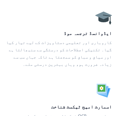
ایڈوانسڈ ترجمہ موڈ
کاروباری اور تعلیمی دستاویزات کے لیے تیار کیا
گیا۔ تکنیکی اصطلاحات کو درستگی سے سنبھالتا ہے
اور سیاق و سباق کو سمجھتا ہے تاکہ جہاں سب سے
زیادہ ضرورت ہو، وہاں بہترین درستی ملے۔
اسمارٹ امیج ٹیکسٹ شناخت