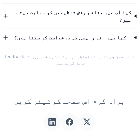
کیا آپ غیر منافع بخش تنظیموں کو رعایت دیتے
ہیں؟
کیا میں رقم واپسی کی درخواست کر سکتا ہوں؟
کوئی چیز جس کا ہم نے احاطہ نہیں کیا؟ ہم خوش ہوں گے
feedback
حاصل کرنے میں
.
براہ کرم اس صفحے کو شیئر کریں