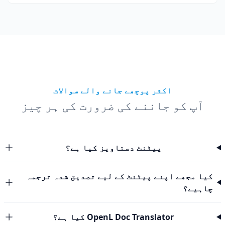
اکثر پوچھے جانے والے سوالات
آپ کو جاننے کی ضرورت کی ہر چیز
پیٹنٹ دستاویز کیا ہے؟
کیا مجھے اپنے پیٹنٹ کے لیے تصدیق شدہ ترجمہ
چاہیے؟
OpenL Doc Translator کیا ہے؟