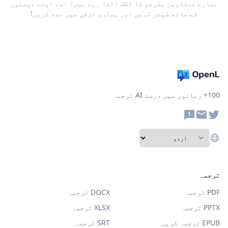
ہمارے دستاویز مترجم کا لطف اٹھا رہے ہیں؟ اسے اپنے دوستوں
کے ساتھ شیئر کریں اور ہماری ترقی میں مدد کریں!
100+ زبانوں میں درست AI ترجمہ
ترجمہ
PDF ترجمہ
DOCX ترجمہ
PPTX ترجمہ
XLSX ترجمہ
EPUB ترجمہ کریں
SRT ترجمہ