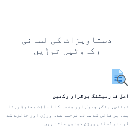
دستاویزات کی لسانی
رکاوٹیں توڑیں
اصل فارمیٹنگ برقرار رکھیں
فونٹس، رنگ، جدول اور صفحہ کا لے آؤٹ محفوظ رہتا
ہے۔ ہر فائل کے ساتھ ترجمہ شدہ ورژن اور جائزے کے
لیے دو لسانی ورژن دونوں ملتے ہیں۔