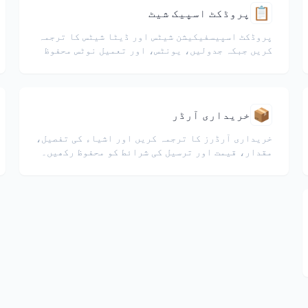
📋
پروڈکٹ اسپیک شیٹ
پروڈکٹ اسپیسفیکیشن شیٹس اور ڈیٹا شیٹس کا ترجمہ
کریں جبکہ جدولیں، یونٹس، اور تعمیل نوٹس محفوظ
رہیں۔
📦
خریداری آرڈر
خریداری آرڈرز کا ترجمہ کریں اور اشیاء کی تفصیل،
مقدار، قیمت اور ترسیل کی شرائط کو محفوظ رکھیں۔