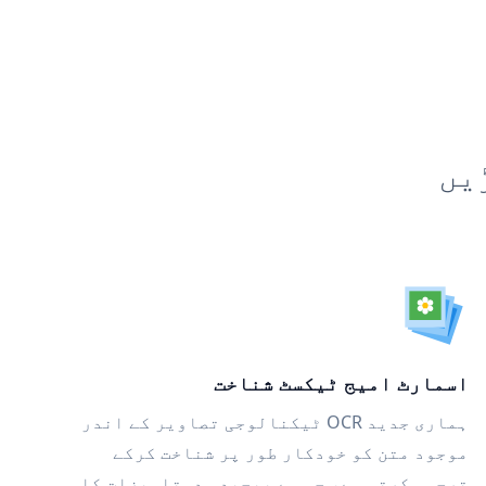
یں
اسمارٹ امیج ٹیکسٹ شناخت
ہماری جدید OCR ٹیکنالوجی تصاویر کے اندر
موجود متن کو خودکار طور پر شناخت کرکے
ترجمہ کرتی ہے، جس سے پیچیدہ دستاویزات کا