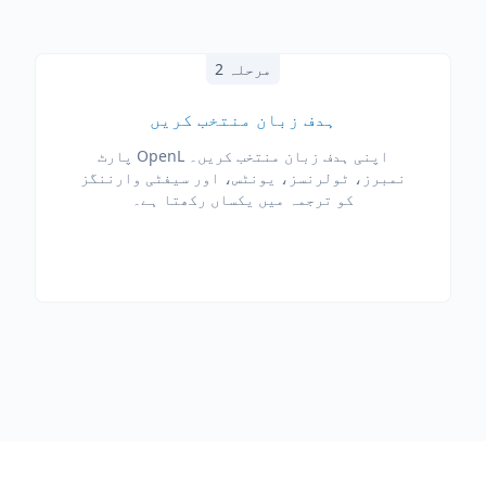
مرحلہ 2
ہدف زبان منتخب کریں
اپنی ہدف زبان منتخب کریں۔ OpenL پارٹ
نمبرز، ٹولرنسز، یونٹس، اور سیفٹی وارننگز
کو ترجمہ میں یکساں رکھتا ہے۔