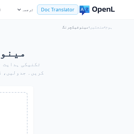
Doc Translator
ترجمہ
ا
ہوم
›
صنعتیں
›
مینوفیکچرنگ
مینوف
کریں۔ جدولیں، ڈ