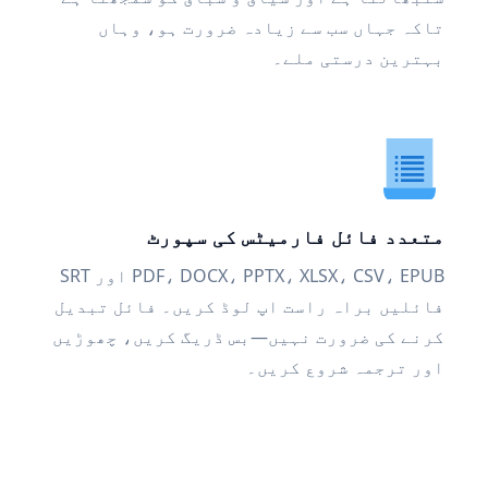
تاکہ جہاں سب سے زیادہ ضرورت ہو، وہاں
بہترین درستی ملے۔
متعدد فائل فارمیٹس کی سپورٹ
PDF، DOCX، PPTX، XLSX، CSV، EPUB اور SRT
فائلیں براہ راست اپ لوڈ کریں۔ فائل تبدیل
کرنے کی ضرورت نہیں—بس ڈریگ کریں، چھوڑیں
اور ترجمہ شروع کریں۔