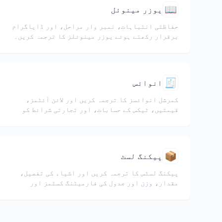
📖
یوزر مینوئل
حفاظتی انتباہات، نمبر وار مراحل، اور ڈایاگرام
برقرار رکھتے ہوئے یوزر مینوئلز کا ترجمہ کریں۔
🧾
انوائس
کمرشل انوائسز کا ترجمہ کریں اور لائن آئٹمز،
قیمتیں، ٹیکس کے حسابات، اور تجارتی شرائط کو
برقرار رکھیں۔
📦
پیکنگ لسٹ
پیکنگ لسٹس کا ترجمہ کریں اور اشیاء کی تفصیل،
مقدار، وزن اور جدول کی فارمیٹنگ کسٹمز اور
لاجسٹکس کے لیے محفوظ رکھیں۔