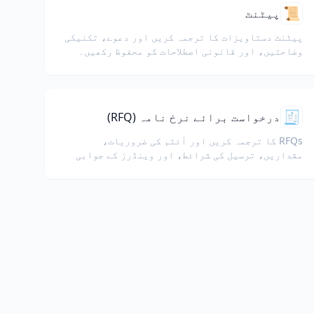
📜
پیٹنٹ
پیٹنٹ دستاویزات کا ترجمہ کریں اور دعوے، تکنیکی
وضاحتیں، اور قانونی اصطلاحات کو محفوظ رکھیں۔
🧾
درخواست برائے نرخ نامہ (RFQ)
RFQs کا ترجمہ کریں اور آئٹم کی ضروریات،
مقداریں، ترسیل کی شرائط، اور وینڈرز کے جوابی
تفصیلات کو برقرار رکھیں۔