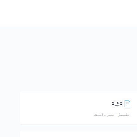
📄
XLSX
ایکسسل اسپریڈشیٹ