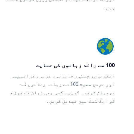
ہیں۔
100 سے زائد زبانوں کی حمایت
انگریزی، چینی، جاپانی، عربی، فرانسیسی
اور جرمن سمیت 100 سے زیادہ زبانوں کے
درمیان ترجمہ کریں۔ کسی بھی زبان کے جوڑے
کو ایک کلک میں تبدیل کریں۔