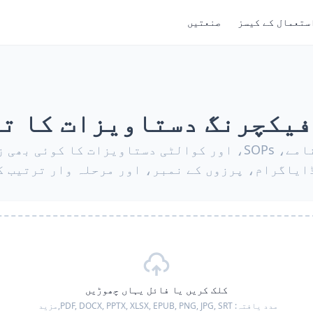
ستعمال کے کیسز
صنعتیں
یکچرنگ دستاویزات کا ت
تکنیکی ہدایت نامے، SOPs، اور کوالٹی دستاویزات کا کوئ
ایاگرام، پرزوں کے نمبر، اور مرحلہ وار ترتیب ک
کلک کریں یا فائل یہاں چھوڑیں
مدد یافتہ:
PDF, DOCX, PPTX, XLSX, EPUB, PNG, JPG, SRT,
مزید