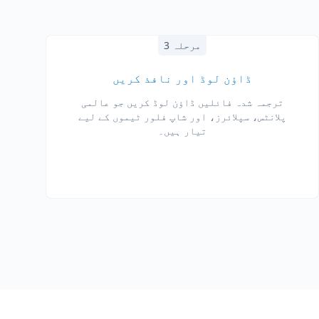
مرحلہ 3
ڈاؤن لوڈ اور نافذ کریں
ترجمہ شدہ فائلیں ڈاؤن لوڈ کریں جو عالمی
پلانٹس، سپلائرز، اور شاپ فلور ٹیموں کے لیے
تیار ہیں۔