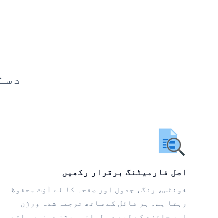
دست
اصل فارمیٹنگ برقرار رکھیں
فونٹس، رنگ، جدول اور صفحہ کا لے آؤٹ محفوظ
رہتا ہے۔ ہر فائل کے ساتھ ترجمہ شدہ ورژن
اور جائزے کے لیے دو لسانی ورژن دونوں ملتے