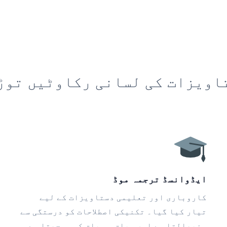
اویزات کی لسانی رکاوٹیں توڑ
ایڈوانسڈ ترجمہ موڈ
کاروباری اور تعلیمی دستاویزات کے لیے
تیار کیا گیا۔ تکنیکی اصطلاحات کو درستگی سے
سنبھالتا ہے اور سیاق و سباق کو سمجھتا ہے