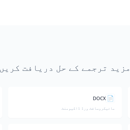
زید ترجمے کے حل دریافت کریں
📄
DOCX
مائیکروسافٹ ورڈ ڈاکیومنٹ