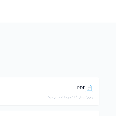
م
📄
PDF
پورٹیبل ڈاکیومنٹ فارمیٹ