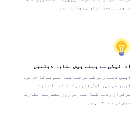
ترجمہ بےحد آسان ہوجاتا ہے۔
ادائیگی سے پہلے پیش نظارہ دیکھیں
اپنی دستاویز کے ترجمہ شدہ نمونے کا جائزہ
لیں، جس میں اصل فارمیٹنگ اور لے آؤٹ
برقرار رکھا گیا ہے۔ ہر روز مفت پیش نظارے
پیش کیے جاتے ہیں۔