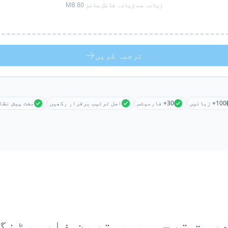
زیادہ سے زیادہ فائل سائز 80 MB
ترجمہ کریں
100+ زبانیں
30+ فارمیٹس
اصل ترتیب برقرار رکھیں
مفت پیش نظا
رست ترجمہ، بہترین فارمیٹنگ