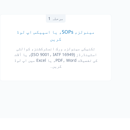
مرحلہ 1
مینولز، SOPs، یا اسپیکس اپ لوڈ
کریں
تکنیکی مینولز، ورک انسٹرکشنز، کوالٹی
اسٹینڈرڈز (ISO 9001، IATF 16949)، یا آلات
کی تفصیلات PDF، Word، یا Excel میں اپ لوڈ
کریں۔