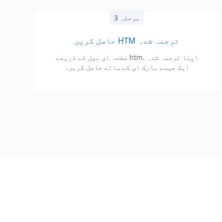
مرحلہ 3
ترجمہ شدہ HTM حاصل کریں
اپنا ترجمہ شدہ .htm صفحہ ای میل کے ذریعے
ایک جیسے مارک اپ کے ساتھ حاصل کریں۔