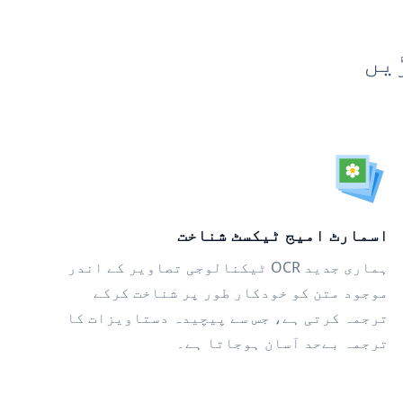
یں
اسمارٹ امیج ٹیکسٹ شناخت
ہماری جدید OCR ٹیکنالوجی تصاویر کے اندر
موجود متن کو خودکار طور پر شناخت کرکے
ترجمہ کرتی ہے، جس سے پیچیدہ دستاویزات کا
ترجمہ بےحد آسان ہوجاتا ہے۔