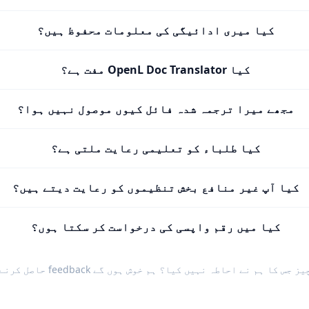
کیا میری ادائیگی کی معلومات محفوظ ہیں؟
کیا OpenL Doc Translator مفت ہے؟
مجھے میرا ترجمہ شدہ فائل کیوں موصول نہیں ہوا؟
کیا طلباء کو تعلیمی رعایت ملتی ہے؟
کیا آپ غیر منافع بخش تنظیموں کو رعایت دیتے ہیں؟
کیا میں رقم واپسی کی درخواست کر سکتا ہوں؟
یز جس کا ہم نے احاطہ نہیں کیا؟ ہم خوش ہوں گے
feedback حاصل کرنے میں