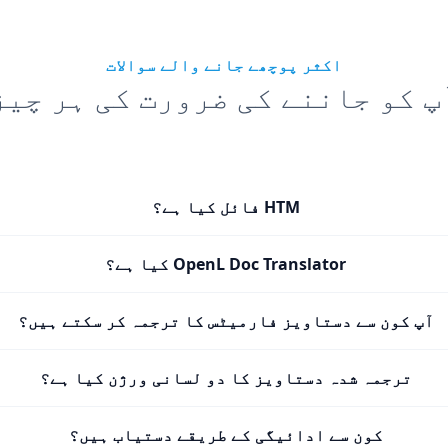
اکثر پوچھے جانے والے سوالات
پ کو جاننے کی ضرورت کی ہر چیز
HTM فائل کیا ہے؟
OpenL Doc Translator کیا ہے؟
آپ کون سے دستاویز فارمیٹس کا ترجمہ کر سکتے ہیں؟
ترجمہ شدہ دستاویز کا دو لسانی ورژن کیا ہے؟
کون سے ادائیگی کے طریقے دستیاب ہیں؟