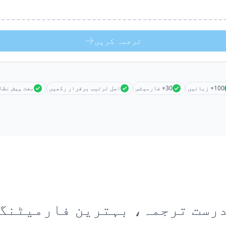
ترجمہ کریں
100+ زبانیں
30+ فارمیٹس
اصل ترتیب برقرار رکھیں
مفت پیش نظا
رست ترجمہ، بہترین فارمیٹنگ