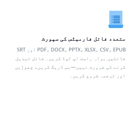
متعدد فائل فارمیٹس کی سپورٹ
PDF، DOCX، PPTX، XLSX، CSV، EPUB اور SRT
فائلیں براہ راست اپ لوڈ کریں۔ فائل تبدیل
کرنے کی ضرورت نہیں—بس ڈریگ کریں، چھوڑیں
اور ترجمہ شروع کریں۔