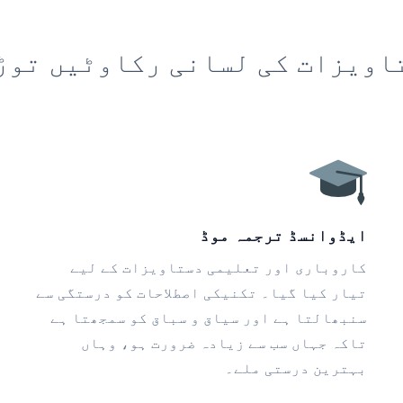
اویزات کی لسانی رکاوٹیں توڑ
ایڈوانسڈ ترجمہ موڈ
کاروباری اور تعلیمی دستاویزات کے لیے
تیار کیا گیا۔ تکنیکی اصطلاحات کو درستگی سے
سنبھالتا ہے اور سیاق و سباق کو سمجھتا ہے
تاکہ جہاں سب سے زیادہ ضرورت ہو، وہاں
بہترین درستی ملے۔