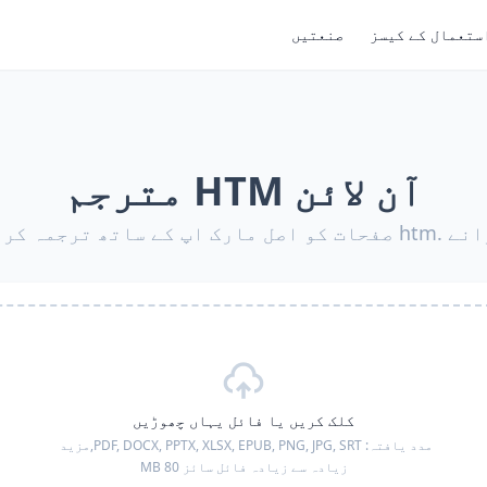
ستعمال کے کیسز
صنعتیں
آن لائن HTM مترجم
ت کو اصل مارک اپ کے ساتھ ترجمہ کریں
کلک کریں یا فائل یہاں چھوڑیں
مدد یافتہ:
PDF, DOCX, PPTX, XLSX, EPUB, PNG, JPG, SRT,
مزید
زیادہ سے زیادہ فائل سائز 80 MB