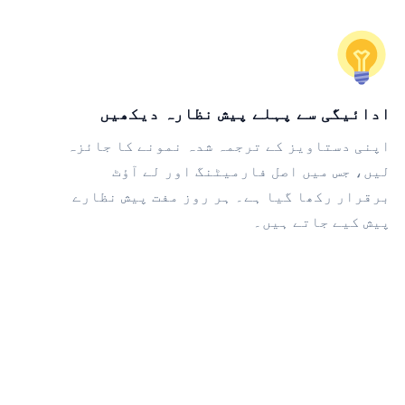
ادائیگی سے پہلے پیش نظارہ دیکھیں
اپنی دستاویز کے ترجمہ شدہ نمونے کا جائزہ
لیں، جس میں اصل فارمیٹنگ اور لے آؤٹ
برقرار رکھا گیا ہے۔ ہر روز مفت پیش نظارے
پیش کیے جاتے ہیں۔