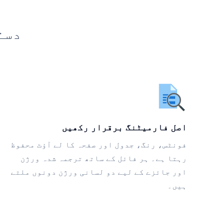
دست
اصل فارمیٹنگ برقرار رکھیں
فونٹس، رنگ، جدول اور صفحہ کا لے آؤٹ محفوظ
رہتا ہے۔ ہر فائل کے ساتھ ترجمہ شدہ ورژن
اور جائزے کے لیے دو لسانی ورژن دونوں ملتے
ہیں۔