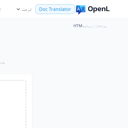
Doc Translator
ترجمہ
ا
ہوم
›
فارمیٹس
›
HTM
پرانے .htm صفحا