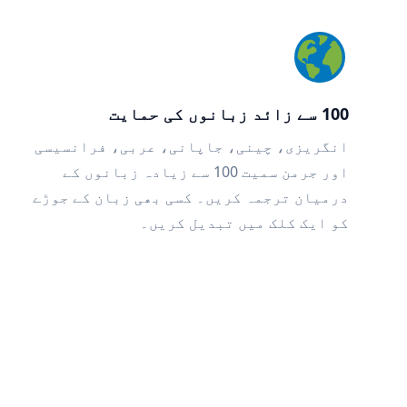
100 سے زائد زبانوں کی حمایت
انگریزی، چینی، جاپانی، عربی، فرانسیسی
اور جرمن سمیت 100 سے زیادہ زبانوں کے
درمیان ترجمہ کریں۔ کسی بھی زبان کے جوڑے
کو ایک کلک میں تبدیل کریں۔