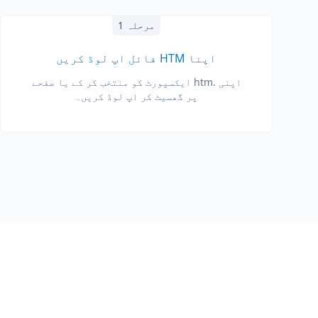
مرحلہ 1
اپنا HTM فائل اپ لوڈ کریں
اپنی .htm ایکسپورٹ کو منتخب کر کے یا صفحے
پر گھسیٹ کر اپ لوڈ کریں۔