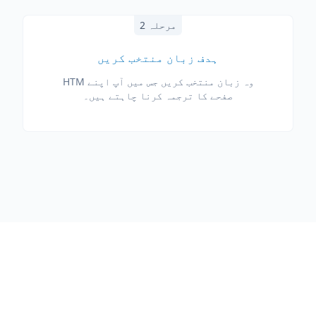
مرحلہ 2
ہدف زبان منتخب کریں
وہ زبان منتخب کریں جس میں آپ اپنے HTM
صفحے کا ترجمہ کرنا چاہتے ہیں۔