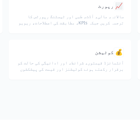
📈
رپورٹ
سالانہ، مالی، آڈٹ، طبی اور ٹیسٹنگ رپورٹس کا
ترجمہ کریں جبکہ KPIs، مطابقت کی اصطلاحات، ریویو
نوٹس اور ثبوتی شواہد کو برقرار رکھیں۔
💰
کوٹیشن
آئٹمائزڈ قیمتوں، شرائط، اور ادائیگی کی حالت کو
برقرار رکھتے ہوئے کوٹیشنز اور قیمت کی پیشکشوں
کا ترجمہ کریں۔