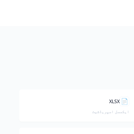
📄
XLSX
ایکسسل اسپریڈشیٹ