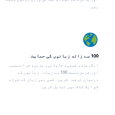
ہیں۔
100 سے زائد زبانوں کی حمایت
انگریزی، چینی، جاپانی، عربی، فرانسیسی
اور جرمن سمیت 100 سے زیادہ زبانوں کے
درمیان ترجمہ کریں۔ کسی بھی زبان کے جوڑے
کو ایک کلک میں تبدیل کریں۔