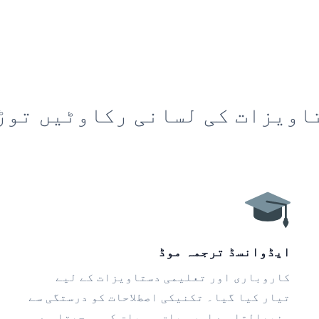
اویزات کی لسانی رکاوٹیں توڑ
ایڈوانسڈ ترجمہ موڈ
کاروباری اور تعلیمی دستاویزات کے لیے
تیار کیا گیا۔ تکنیکی اصطلاحات کو درستگی سے
سنبھالتا ہے اور سیاق و سباق کو سمجھتا ہے