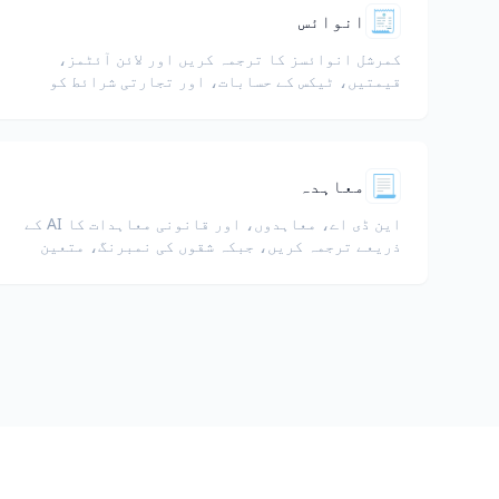
🧾
انوائس
کمرشل انوائسز کا ترجمہ کریں اور لائن آئٹمز،
قیمتیں، ٹیکس کے حسابات، اور تجارتی شرائط کو
برقرار رکھیں۔
📃
معاہدہ
این ڈی اے، معاہدوں، اور قانونی معاہدات کا AI کے
ذریعے ترجمہ کریں، جبکہ شقوں کی نمبرنگ، متعین
اصطلاحات، اور دستخطی بلاکس محفوظ رہیں۔