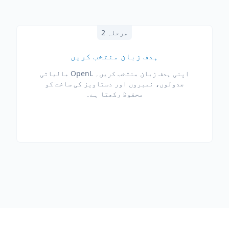
مرحلہ 2
ہدف زبان منتخب کریں
اپنی ہدف زبان منتخب کریں۔ OpenL مالیاتی
جدولوں، نمبروں اور دستاویز کی ساخت کو
محفوظ رکھتا ہے۔