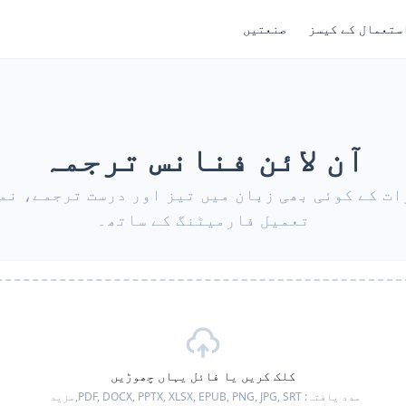
ستعمال کے کیسز
صنعتیں
آن لائن فنانس ترجمہ
ت کے کوئی بھی زبان میں تیز اور درست ترجمے، نم
تعمیل فارمیٹنگ کے ساتھ۔
کلک کریں یا فائل یہاں چھوڑیں
مدد یافتہ:
PDF, DOCX, PPTX, XLSX, EPUB, PNG, JPG, SRT,
مزید