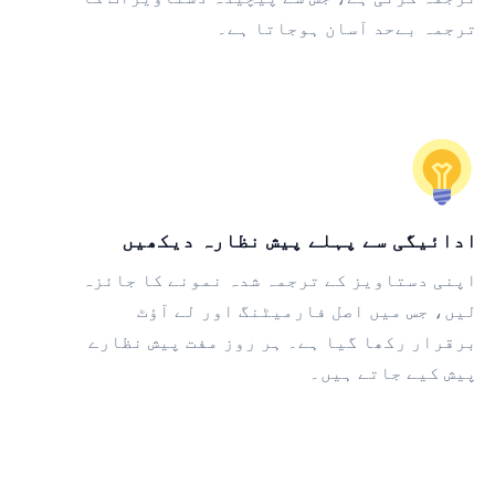
ترجمہ بےحد آسان ہوجاتا ہے۔
ادائیگی سے پہلے پیش نظارہ دیکھیں
اپنی دستاویز کے ترجمہ شدہ نمونے کا جائزہ
لیں، جس میں اصل فارمیٹنگ اور لے آؤٹ
برقرار رکھا گیا ہے۔ ہر روز مفت پیش نظارے
پیش کیے جاتے ہیں۔