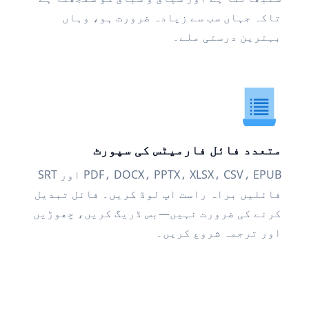
تاکہ جہاں سب سے زیادہ ضرورت ہو، وہاں
بہترین درستی ملے۔
متعدد فائل فارمیٹس کی سپورٹ
PDF، DOCX، PPTX، XLSX، CSV، EPUB اور SRT
فائلیں براہ راست اپ لوڈ کریں۔ فائل تبدیل
کرنے کی ضرورت نہیں—بس ڈریگ کریں، چھوڑیں
اور ترجمہ شروع کریں۔