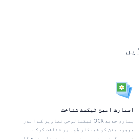
یں
اسمارٹ امیج ٹیکسٹ شناخت
ہماری جدید OCR ٹیکنالوجی تصاویر کے اندر
موجود متن کو خودکار طور پر شناخت کرکے
ترجمہ کرتی ہے، جس سے پیچیدہ دستاویزات کا