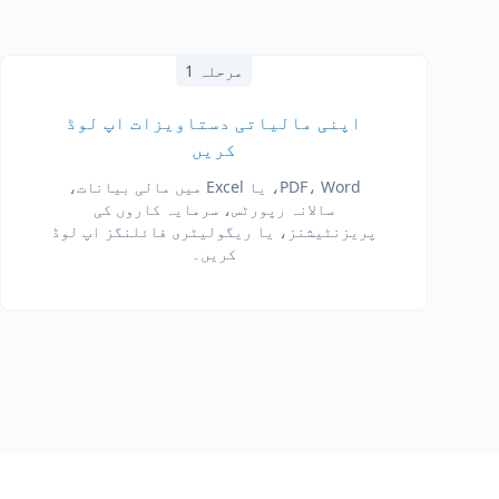
مرحلہ 1
اپنی مالیاتی دستاویزات اپ لوڈ
کریں
PDF، Word، یا Excel میں مالی بیانات،
سالانہ رپورٹس، سرمایہ کاروں کی
پریزنٹیشنز، یا ریگولیٹری فائلنگز اپ لوڈ
کریں۔