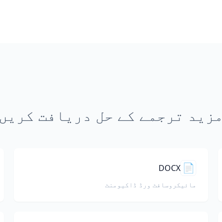
زید ترجمے کے حل دریافت کریں
📄
DOCX
مائیکروسافٹ ورڈ ڈاکیومنٹ