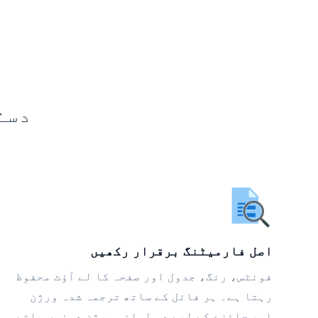
دست
اصل فارمیٹنگ برقرار رکھیں
فونٹس، رنگ، جدول اور صفحہ کا لے آؤٹ محفوظ
رہتا ہے۔ ہر فائل کے ساتھ ترجمہ شدہ ورژن
اور جائزے کے لیے دو لسانی ورژن دونوں ملتے