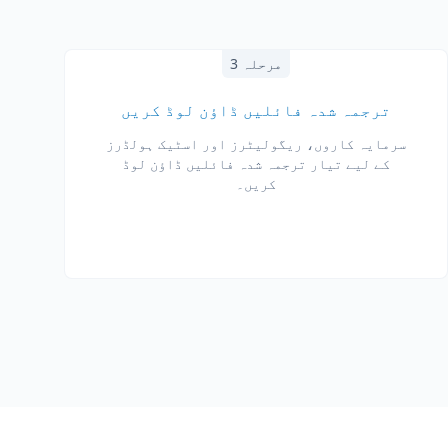
مرحلہ 3
ترجمہ شدہ فائلیں ڈاؤن لوڈ کریں
سرمایہ کاروں، ریگولیٹرز اور اسٹیک ہولڈرز
کے لیے تیار ترجمہ شدہ فائلیں ڈاؤن لوڈ
کریں۔