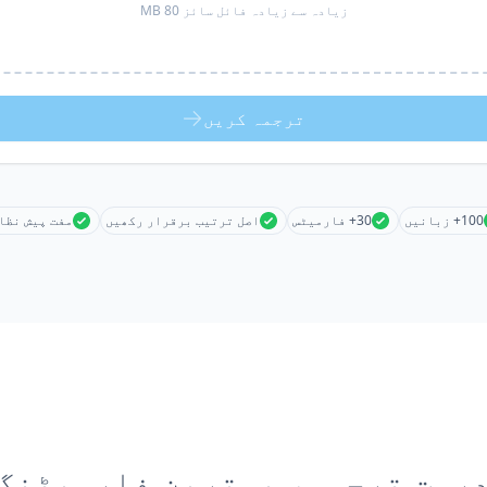
زیادہ سے زیادہ فائل سائز 80 MB
ترجمہ کریں
100+ زبانیں
30+ فارمیٹس
اصل ترتیب برقرار رکھیں
مفت پیش نظا
رست ترجمہ، بہترین فارمیٹنگ