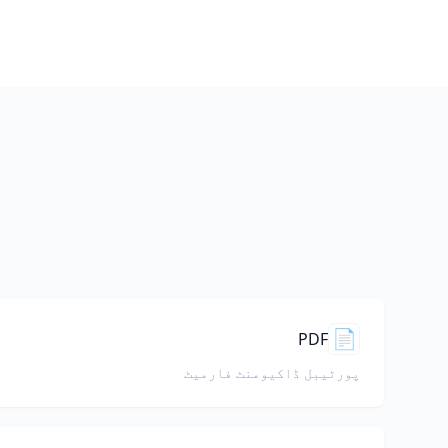
م
📄
PDF
پورٹیبل ڈاکیومنٹ فارمیٹ