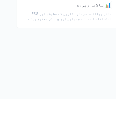
📊
سالانہ رپورٹ
مالی بیانات، سرمایہ کاروں کے خطوط، اور ESG
انکشافات کے ساتھ جدولیں اور چارٹس محفوظ رہتے
ہیں۔