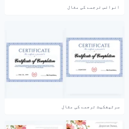
انوائس ترجمے کی مثال
سرٹیفکیٹ ترجمے کی مثال