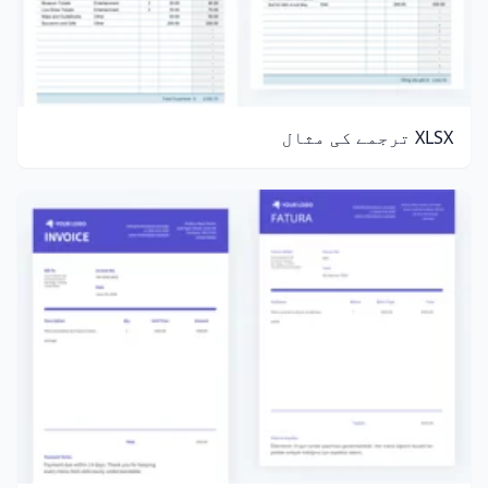
XLSX ترجمے کی مثال