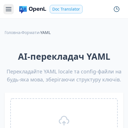
Doc Translator
Головна
›
Формати
›
YAML
AI-перекладач YAML
Перекладайте YAML locale та config-файли на
будь-яка мова, зберігаючи структуру ключів.