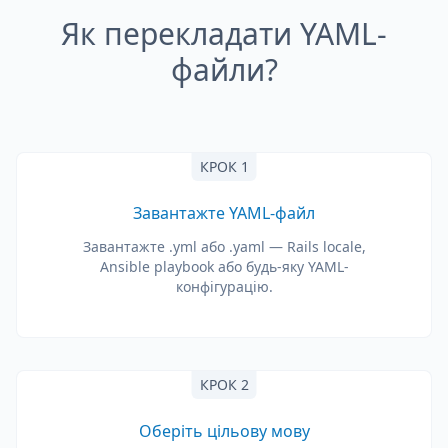
Як перекладати YAML-
файли?
КРОК 1
Завантажте YAML-файл
Завантажте .yml або .yaml — Rails locale,
Ansible playbook або будь-яку YAML-
конфігурацію.
КРОК 2
Оберіть цільову мову