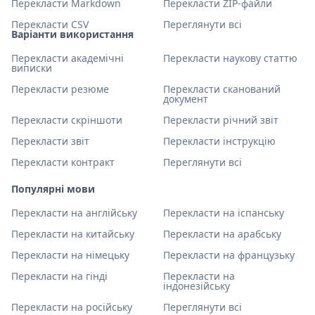
Перекласти Markdown
Перекласти ZIP-файли
Перекласти CSV
Переглянути всі
Варіанти використання
Перекласти академічні
Перекласти наукову статтю
виписки
Перекласти резюме
Перекласти сканований
документ
Перекласти скріншоти
Перекласти річний звіт
Перекласти звіт
Перекласти інструкцію
Перекласти контракт
Переглянути всі
Популярні мови
Перекласти на англійську
Перекласти на іспанську
Перекласти на китайську
Перекласти на арабську
Перекласти на німецьку
Перекласти на французьку
Перекласти на гінді
Перекласти на
індонезійську
Перекласти на російську
Переглянути всі