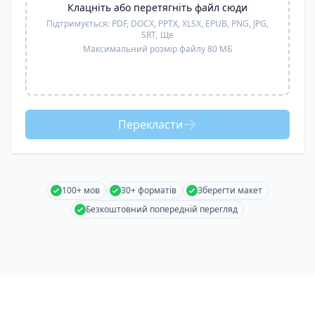
Клацніть або перетягніть файл сюди
Підтримується:
PDF, DOCX, PPTX, XLSX, EPUB, PNG, JPG,
SRT,
Ще
Максимальний розмір файлу 80 МБ
Перекласти
100+ мов
30+ форматів
Зберегти макет
Безкоштовний попередній перегляд