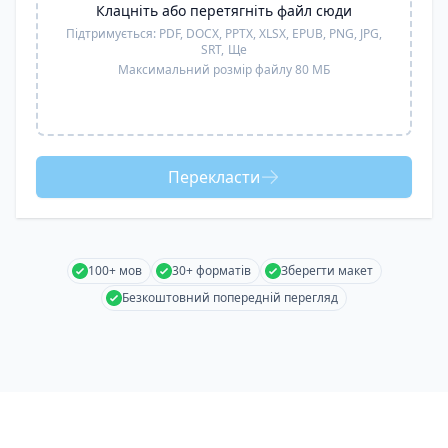
Клацніть або перетягніть файл сюди
Підтримується:
PDF, DOCX, PPTX, XLSX, EPUB, PNG, JPG,
SRT,
Ще
Максимальний розмір файлу 80 МБ
Перекласти
100+ мов
30+ форматів
Зберегти макет
Безкоштовний попередній перегляд