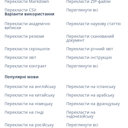
Перекласти Markdown
Перекласти ZIP-файли
Перекласти CSV
Переглянути всі
Варіанти використання
Перекласти академічні
Перекласти наукову статтю
виписки
Перекласти резюме
Перекласти сканований
документ
Перекласти скріншоти
Перекласти річний звіт
Перекласти звіт
Перекласти інструкцію
Перекласти контракт
Переглянути всі
Популярні мови
Перекласти на англійську
Перекласти на іспанську
Перекласти на китайську
Перекласти на арабську
Перекласти на німецьку
Перекласти на французьку
Перекласти на гінді
Перекласти на
індонезійську
Перекласти на російську
Переглянути всі