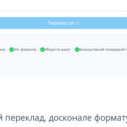
Перекласти
мов
30+ форматів
Зберегти макет
Безкоштовний попередній 
й переклад, досконале формат