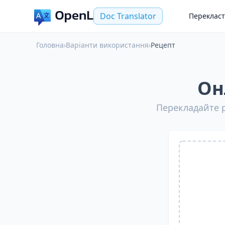
Doc Translator
Переклас
Головна
›
Варіанти використання
›
Рецепт
Он
Перекладайте ре