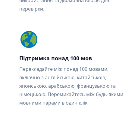
використання та двомовна версія для
перевірки.
Підтримка понад 100 мов
Перекладайте між понад 100 мовами,
включно з англійською, китайською,
японською, арабською, французькою та
німецькою. Перемикайтесь між будь-якими
мовними парами в один клік.