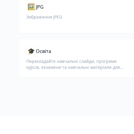
🖼️
JPG
Зображення JPEG
🎓
Освіта
Перекладайте навчальні слайди, програми
курсів, екзамени та навчальні матеріали для
шкіл, університетів і корпоративних навчальних
програм.