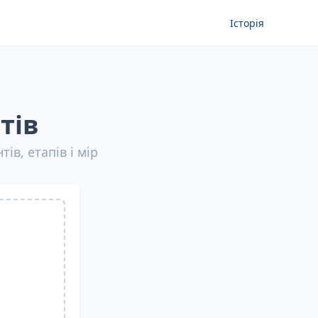
Історія
тів
ів, етапів і мір