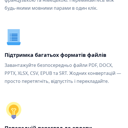
французькою та німецькою. Перемикайтесь між
будь-якими мовними парами в один клік.
Підтримка багатьох форматів файлів
Завантажуйте безпосередньо файли PDF, DOCX,
PPTX, XLSX, CSV, EPUB та SRT. Жодних конвертацій —
просто перетягніть, відпустіть і перекладайте.