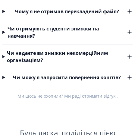
Чому я не отримав перекладений файл?
Чи отримують студенти знижки на
навчання?
Чи надаєте ви знижки некомерційним
організаціям?
Чи можу я запросити повернення коштів?
Ми щось не охопили? Ми раді отримати
відгук
.
Будь ласка, поділіться цією