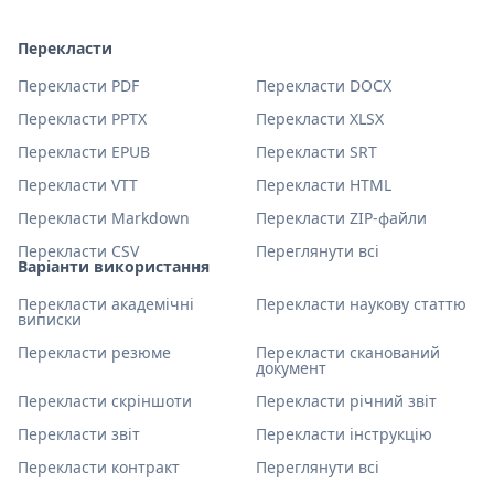
Перекласти
Перекласти PDF
Перекласти DOCX
Перекласти PPTX
Перекласти XLSX
Перекласти EPUB
Перекласти SRT
Перекласти VTT
Перекласти HTML
Перекласти Markdown
Перекласти ZIP-файли
Перекласти CSV
Переглянути всі
Варіанти використання
Перекласти академічні
Перекласти наукову статтю
виписки
Перекласти резюме
Перекласти сканований
документ
Перекласти скріншоти
Перекласти річний звіт
Перекласти звіт
Перекласти інструкцію
Перекласти контракт
Переглянути всі