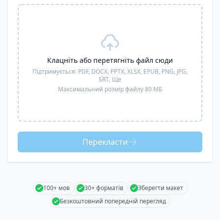
Клацніть або перетягніть файл сюди
Підтримується:
PDF, DOCX, PPTX, XLSX, EPUB, PNG, JPG,
SRT,
Ще
Максимальний розмір файлу 80 МБ
Перекласти
100+ мов
30+ форматів
Зберегти макет
Безкоштовний попередній перегляд