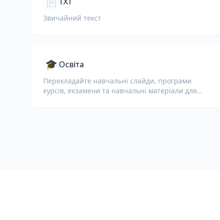
📄
TXT
Звичайний текст
🎓
Освіта
Перекладайте навчальні слайди, програми
курсів, екзамени та навчальні матеріали для
шкіл, університетів і корпоративних навчальних
програм.