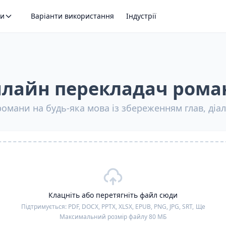
ти
Варіанти використання
Індустрії
лайн перекладач рома
омани на будь-яка мова із збереженням глав, діало
Клацніть або перетягніть файл сюди
Підтримується:
PDF, DOCX, PPTX, XLSX, EPUB, PNG, JPG, SRT,
Ще
Максимальний розмір файлу 80 МБ