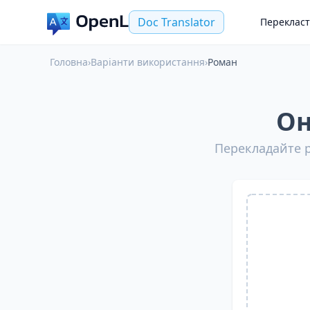
Doc Translator
Переклас
Головна
›
Варіанти використання
›
Роман
Он
Перекладайте р