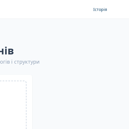
Історія
нів
гів і структури