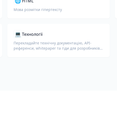
🌐
HTML
Мова розмітки гіпертексту
💻
Технології
Перекладайте технічну документацію, API-
референси, whitepaper та гіди для розробників,
зберігаючи фрагменти коду, форматування та
технічну термінологію.