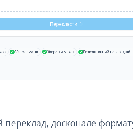
Перекласти
мов
30+ форматів
Зберегти макет
Безкоштовний попередній 
й переклад, досконале формат