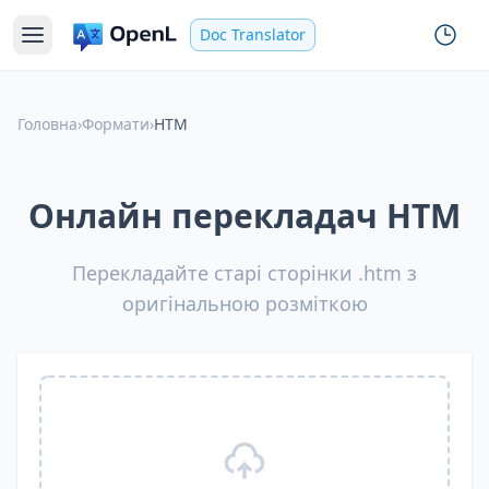
Doc Translator
Головна
›
Формати
›
HTM
Онлайн перекладач HTM
Перекладайте старі сторінки .htm з
оригінальною розміткою