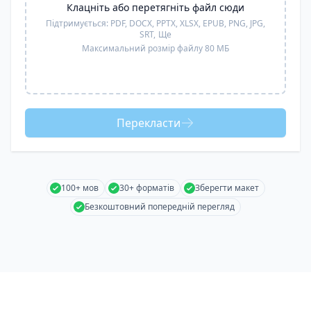
Клацніть або перетягніть файл сюди
Підтримується:
PDF, DOCX, PPTX, XLSX, EPUB, PNG, JPG,
SRT,
Ще
Максимальний розмір файлу 80 МБ
Перекласти
100+ мов
30+ форматів
Зберегти макет
Безкоштовний попередній перегляд