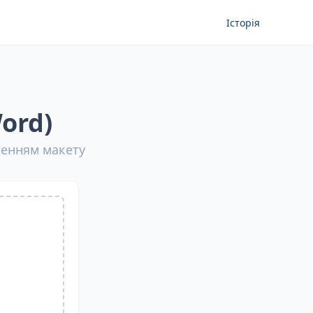
Історія
ord)
женням макету