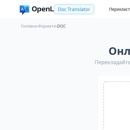
Doc Translator
Переклас
Головна
›
Формати
›
DOC
Онл
Перекладайте