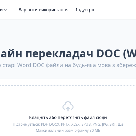
ти
Варіанти використання
Індустрії
айн перекладач DOC (W
 старі Word DOC файли на будь-яка мова з збере
Клацніть або перетягніть файл сюди
Підтримується:
PDF, DOCX, PPTX, XLSX, EPUB, PNG, JPG, SRT,
Ще
Максимальний розмір файлу 80 МБ