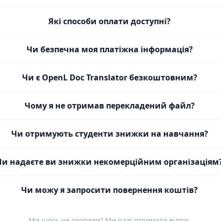
Які способи оплати доступні?
Чи безпечна моя платіжна інформація?
Чи є OpenL Doc Translator безкоштовним?
Чому я не отримав перекладений файл?
Чи отримують студенти знижки на навчання?
Чи надаєте ви знижки некомерційним організаціям
Чи можу я запросити повернення коштів?
Ми щось не охопили? Ми раді отримати
відгук
.