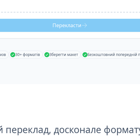
Перекласти
мов
30+ форматів
Зберегти макет
Безкоштовний попередній 
й переклад, досконале формат