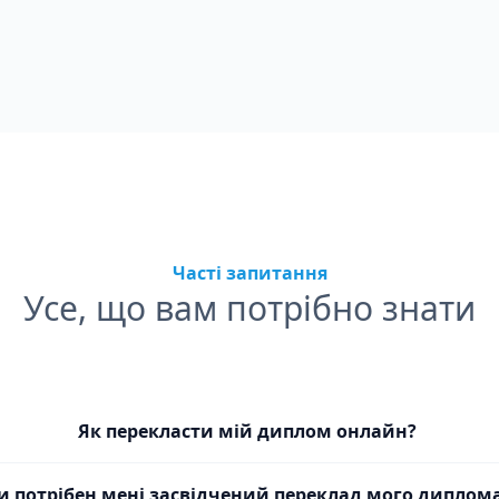
Часті запитання
Усе, що вам потрібно знати
Як перекласти мій диплом онлайн?
и потрібен мені засвідчений переклад мого диплом