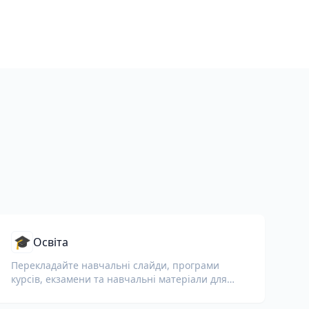
🎓
Освіта
Перекладайте навчальні слайди, програми
курсів, екзамени та навчальні матеріали для
шкіл, університетів і корпоративних навчальних
програм.