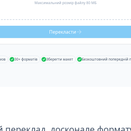
Максимальний розмір файлу 80 МБ
Перекласти
мов
30+ форматів
Зберегти макет
Безкоштовний попередній 
й переклад, досконале формат