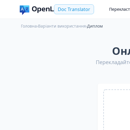
Doc Translator
Переклас
Головна
›
Варіанти використання
›
Диплом
Он
Перекладайте