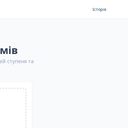
Історія
мів
ей ступеня та