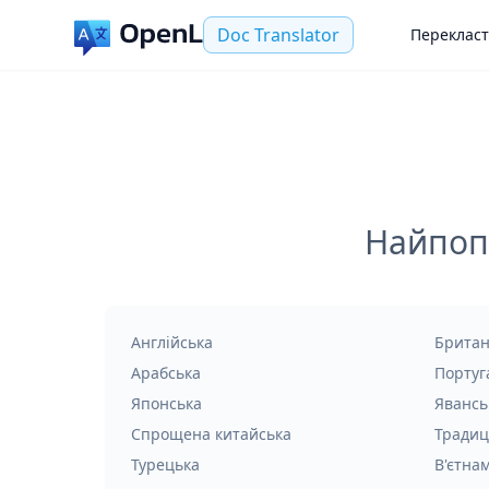
Doc Translator
Переклас
Найпопу
Англійська
Британ
Арабська
Португ
Японська
Явансь
Спрощена китайська
Традиц
Турецька
В'єтна