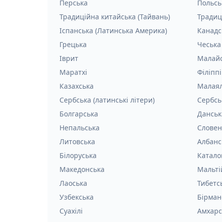
Перська
Польсь
Традиційна китайська (Тайвань)
Традиц
Іспанська (Латинська Америка)
Канадс
Грецька
Чеська
Іврит
Малай
Маратхі
Філіпп
Казахська
Малая
Сербська (латинські літери)
Сербсь
Болгарська
Данськ
Непальська
Словен
Литовська
Албанс
Білоруська
Катало
Македонська
Мальті
Лаоська
Тибетс
Узбекська
Бірман
Суахілі
Амхарс