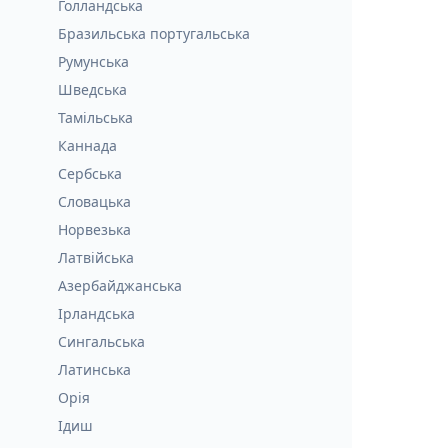
Голландська
Бразильська португальська
Румунська
Шведська
Тамільська
Каннада
Сербська
Словацька
Норвезька
Латвійська
Азербайджанська
Ірландська
Сингальська
Латинська
Орія
Ідиш