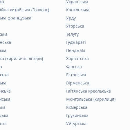
ка
Українська
ійна китайська (Гонконг)
Кантонська
ька французька
Урду
Угорська
ська
Телугу
інська
Гуджараті
лам
Пенджабі
ка (кириличні літери)
Хорватська
а
Фінська
ська
Естонська
ька
Вірменська
нська
Гаїтянська креольська
йська
Монгольська (кирилиця)
ька
Кхмерська
ська
Грузинська
ька
Уйгурська