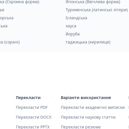
ка (Скромна форма)
Японська (Ввічлива форма)
ья
Туркменська (латинські літери)
орська
Ісландська
ська
хауса
йоруба
а (сорані)
таджицька (кирилиця)
Перекласти
Варіанти використання
Перекласти PDF
Перекласти академічні виписки
Перекласти DOCX
Перекласти наукову статтю
Перекласти PPTX
Перекласти резюме