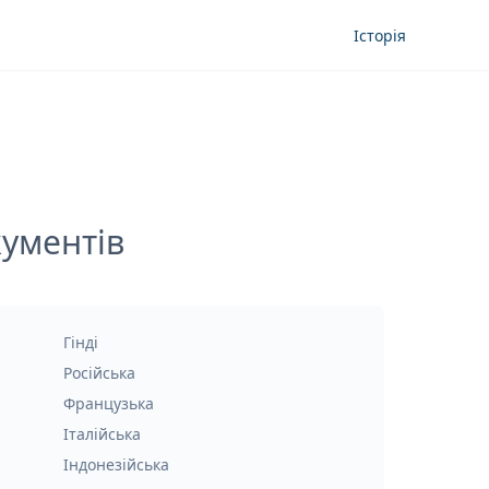
Історія
кументів
Гінді
Російська
Французька
Італійська
Індонезійська