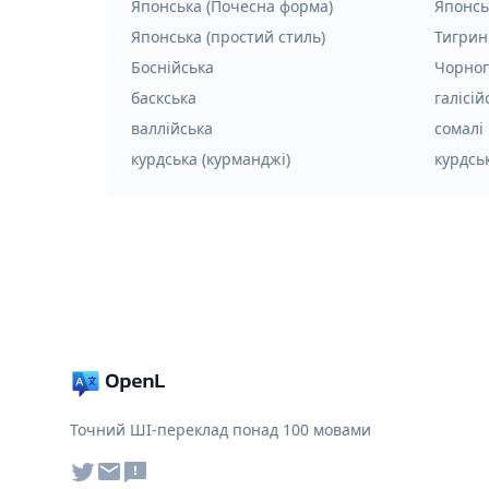
Японська (Почесна форма)
Японсь
Японська (простий стиль)
Тигрин
Боснійська
Чорног
баскська
галісій
валлійська
сомалі
курдська (курманджі)
курдськ
Точний ШІ-переклад понад 100 мовами