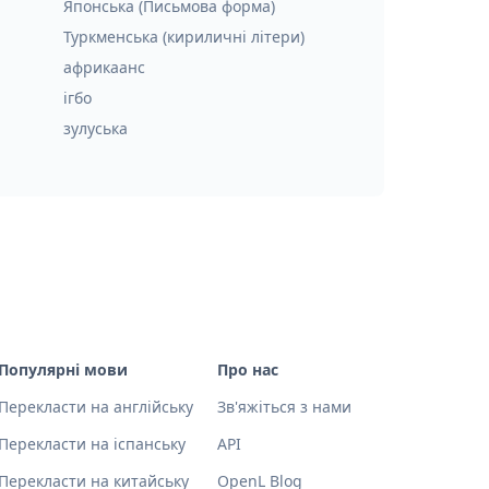
Японська (Письмова форма)
Туркменська (кириличні літери)
африкаанс
ігбо
зулуська
Популярні мови
Про нас
Перекласти на англійську
Зв'яжіться з нами
Перекласти на іспанську
API
Перекласти на китайську
OpenL Blog