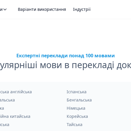
ти
Варіанти використання
Індустрії
Експертні переклади понад 100 мовами
лярніші мови в перекладі до
ська англійська
Іспанська
альська
Бенгальська
ка
Німецька
ійна китайська
Корейська
мська
Тайська