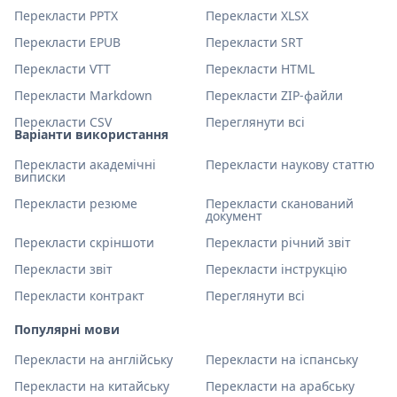
Перекласти PPTX
Перекласти XLSX
Перекласти EPUB
Перекласти SRT
Перекласти VTT
Перекласти HTML
Перекласти Markdown
Перекласти ZIP-файли
Перекласти CSV
Переглянути всі
Варіанти використання
Перекласти академічні
Перекласти наукову статтю
виписки
Перекласти резюме
Перекласти сканований
документ
Перекласти скріншоти
Перекласти річний звіт
Перекласти звіт
Перекласти інструкцію
Перекласти контракт
Переглянути всі
Популярні мови
Перекласти на англійську
Перекласти на іспанську
Перекласти на китайську
Перекласти на арабську