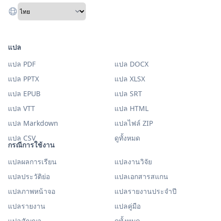
แปล
แปล PDF
แปล DOCX
แปล PPTX
แปล XLSX
แปล EPUB
แปล SRT
แปล VTT
แปล HTML
แปล Markdown
แปลไฟล์ ZIP
แปล CSV
ดูทั้งหมด
กรณีการใช้งาน
แปลผลการเรียน
แปลงานวิจัย
แปลประวัติย่อ
แปลเอกสารสแกน
แปลภาพหน้าจอ
แปลรายงานประจำปี
แปลรายงาน
แปลคู่มือ
แปลสัญญา
ดูทั้งหมด