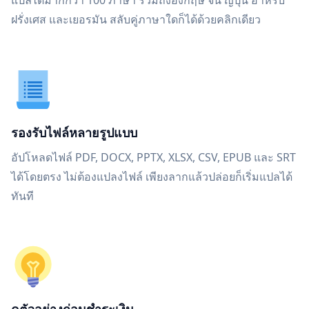
แปลได้มากกว่า 100 ภาษา รวมถึงอังกฤษ จีน ญี่ปุ่น อาหรับ
ฝรั่งเศส และเยอรมัน สลับคู่ภาษาใดก็ได้ด้วยคลิกเดียว
รองรับไฟล์หลายรูปแบบ
อัปโหลดไฟล์ PDF, DOCX, PPTX, XLSX, CSV, EPUB และ SRT
ได้โดยตรง ไม่ต้องแปลงไฟล์ เพียงลากแล้วปล่อยก็เริ่มแปลได้
ทันที