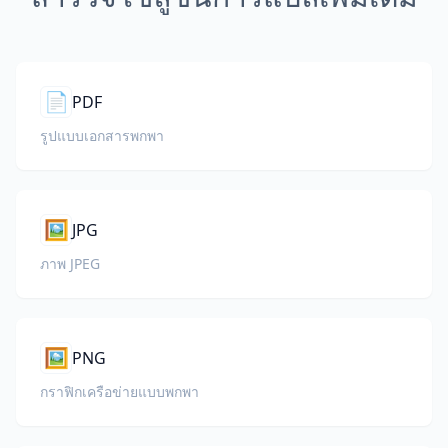
📄
PDF
รูปแบบเอกสารพกพา
🖼️
JPG
ภาพ JPEG
🖼️
PNG
กราฟิกเครือข่ายแบบพกพา