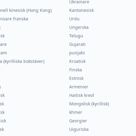
Ukrainare
onell kinesisk (Hong Kong)
Kantonesisk
nsare franska
Urdu
k
Ungerska
isk
Telugu
nare
Gujarati
lam
punjabi
a (kyrilliska bokstäver)
Kroatisk
Finska
Estnisk
k
Armenier
nsk
Haitisk kreol
sk
Mongolisk (kyrillisk)
nsk
khmer
isk
Georgier
sk
Uiguriska