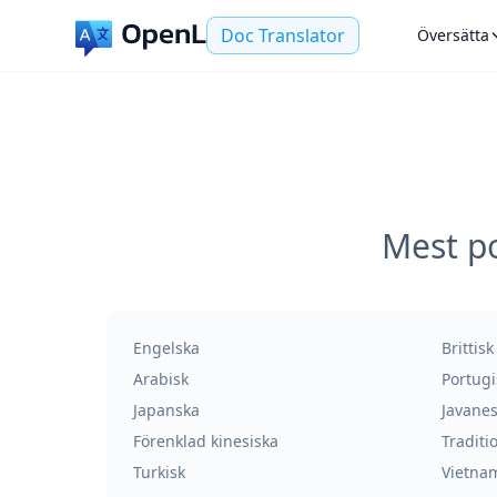
Doc Translator
Översätta
Mest po
Engelska
Brittis
Arabisk
Portugi
Japanska
Javanes
Förenklad kinesiska
Traditi
Turkisk
Vietna