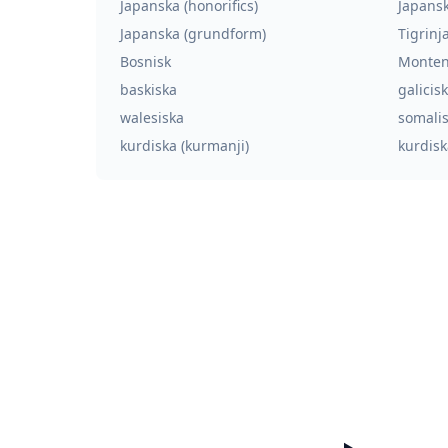
Japanska (honorifics)
Japansk
Japanska (grundform)
Tigrinj
Bosnisk
Monten
baskiska
galicis
walesiska
somali
kurdiska (kurmanji)
kurdisk