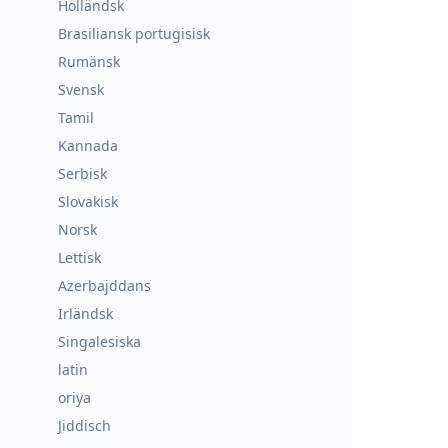
Holländsk
Brasiliansk portugisisk
Rumänsk
Svensk
Tamil
Kannada
Serbisk
Slovakisk
Norsk
Lettisk
Azerbajddans
Irländsk
Singalesiska
latin
oriya
Jiddisch