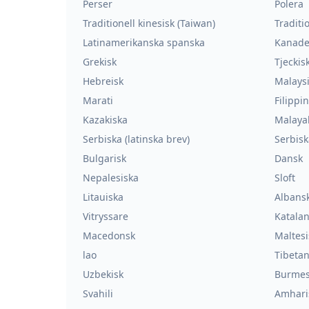
Perser
Polera
Traditionell kinesisk (Taiwan)
Traditi
Latinamerikanska spanska
Kanade
Grekisk
Tjeckis
Hebreisk
Malays
Marati
Filippi
Kazakiska
Malaya
Serbiska (latinska brev)
Serbisk
Bulgarisk
Dansk
Nepalesiska
Sloft
Litauiska
Albans
Vitryssare
Katala
Macedonsk
Maltesi
lao
Tibeta
Uzbekisk
Burmes
Svahili
Amhari