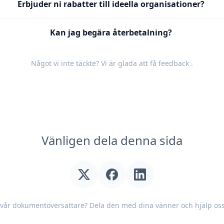
Erbjuder ni rabatter till ideella organisationer?
Kan jag begära återbetalning?
Något vi inte täckte? Vi är glada att få
feedback
.
Vänligen dela denna sida
u vår dokumentöversättare? Dela den med dina vänner och hjälp oss 