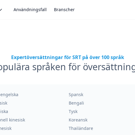
Användningsfall
Branscher
Expertöversättningar för SRT på över 100 språk
pulära språken för översättnin
k engelska
Spansk
sisk
Bengali
iska
Tysk
onell kinesisk
Koreansk
mesisk
Thailändare