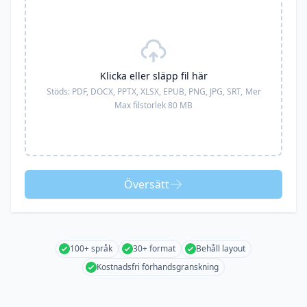
Klicka eller släpp fil här
Stöds:
PDF, DOCX, PPTX, XLSX, EPUB, PNG, JPG, SRT,
Mer
Max filstorlek 80 MB
Översätt
100+ språk
30+ format
Behåll layout
Kostnadsfri förhandsgranskning