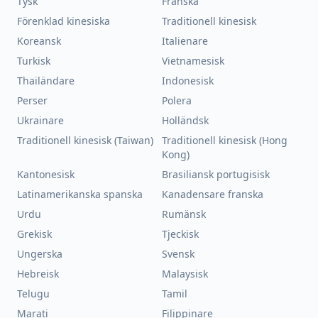
Tysk
Franska
Förenklad kinesiska
Traditionell kinesisk
Koreansk
Italienare
Turkisk
Vietnamesisk
Thailändare
Indonesisk
Perser
Polera
Ukrainare
Holländsk
Traditionell kinesisk (Taiwan)
Traditionell kinesisk (Hong
Kong)
Kantonesisk
Brasiliansk portugisisk
Latinamerikanska spanska
Kanadensare franska
Urdu
Rumänsk
Grekisk
Tjeckisk
Ungerska
Svensk
Hebreisk
Malaysisk
Telugu
Tamil
Marati
Filippinare