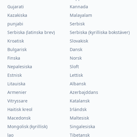
Gujarati
Kannada
Kazakiska
Malayalam
punjabi
Serbisk
Serbiska (latinska brev)
Serbiska (kyrilliska bokstäver)
Kroatisk
Slovakisk
Bulgarisk
Dansk
Finska
Norsk
Nepalesiska
Sloft
Estnisk
Lettisk
Litauiska
Albansk
Armenier
Azerbajddans
Vitryssare
Katalansk
Haitisk kreol
Irländsk
Macedonsk
Maltesisk
Mongolisk (kyrillisk)
Singalesiska
lao
Tibetansk