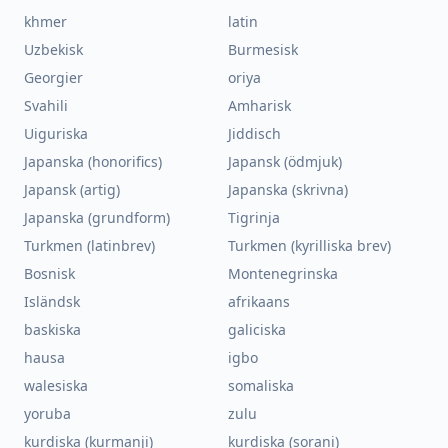
khmer
latin
Uzbekisk
Burmesisk
Georgier
oriya
Svahili
Amharisk
Uiguriska
Jiddisch
Japanska (honorifics)
Japansk (ödmjuk)
Japansk (artig)
Japanska (skrivna)
Japanska (grundform)
Tigrinja
Turkmen (latinbrev)
Turkmen (kyrilliska brev)
Bosnisk
Montenegrinska
Isländsk
afrikaans
baskiska
galiciska
hausa
igbo
walesiska
somaliska
yoruba
zulu
kurdiska (kurmanji)
kurdiska (sorani)