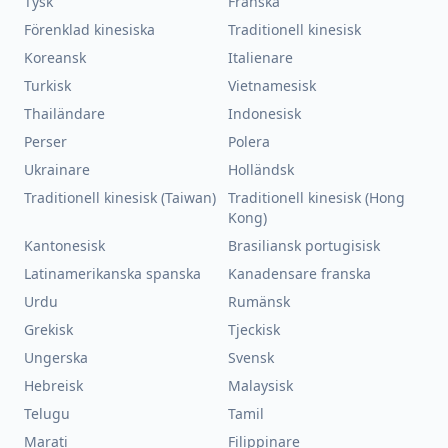
Tysk
Franska
Förenklad kinesiska
Traditionell kinesisk
Koreansk
Italienare
Turkisk
Vietnamesisk
Thailändare
Indonesisk
Perser
Polera
Ukrainare
Holländsk
Traditionell kinesisk (Taiwan)
Traditionell kinesisk (Hong
Kong)
Kantonesisk
Brasiliansk portugisisk
Latinamerikanska spanska
Kanadensare franska
Urdu
Rumänsk
Grekisk
Tjeckisk
Ungerska
Svensk
Hebreisk
Malaysisk
Telugu
Tamil
Marati
Filippinare