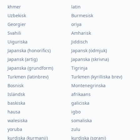
khmer
latin
Uzbekisk
Burmesisk
Georgier
oriya
Svahili
Amharisk
Uiguriska
Jiddisch
Japanska (honorifics)
Japansk (ödmjuk)
Japansk (artig)
Japanska (skrivna)
Japanska (grundform)
Tigrinja
Turkmen (latinbrev)
Turkmen (kyrilliska brev)
Bosnisk
Montenegrinska
Isländsk
afrikaans
baskiska
galiciska
hausa
igbo
walesiska
somaliska
yoruba
zulu
kurdiska (kurmanji)
kurdiska (sorani)