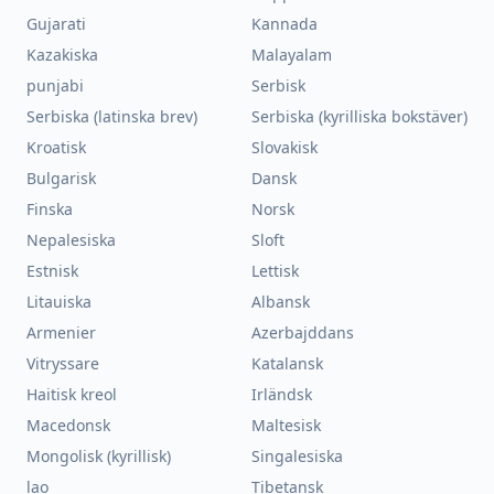
Gujarati
Kannada
Kazakiska
Malayalam
punjabi
Serbisk
Serbiska (latinska brev)
Serbiska (kyrilliska bokstäver)
Kroatisk
Slovakisk
Bulgarisk
Dansk
Finska
Norsk
Nepalesiska
Sloft
Estnisk
Lettisk
Litauiska
Albansk
Armenier
Azerbajddans
Vitryssare
Katalansk
Haitisk kreol
Irländsk
Macedonsk
Maltesisk
Mongolisk (kyrillisk)
Singalesiska
lao
Tibetansk