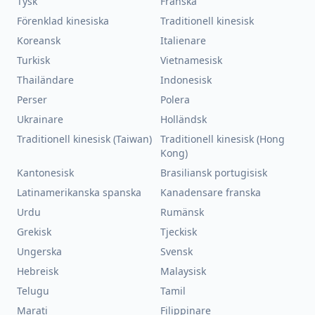
Tysk
Franska
Förenklad kinesiska
Traditionell kinesisk
Koreansk
Italienare
Turkisk
Vietnamesisk
Thailändare
Indonesisk
Perser
Polera
Ukrainare
Holländsk
Traditionell kinesisk (Taiwan)
Traditionell kinesisk (Hong
Kong)
Kantonesisk
Brasiliansk portugisisk
Latinamerikanska spanska
Kanadensare franska
Urdu
Rumänsk
Grekisk
Tjeckisk
Ungerska
Svensk
Hebreisk
Malaysisk
Telugu
Tamil
Marati
Filippinare