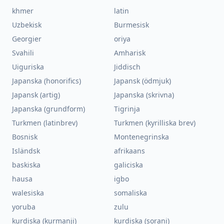
khmer
latin
Uzbekisk
Burmesisk
Georgier
oriya
Svahili
Amharisk
Uiguriska
Jiddisch
Japanska (honorifics)
Japansk (ödmjuk)
Japansk (artig)
Japanska (skrivna)
Japanska (grundform)
Tigrinja
Turkmen (latinbrev)
Turkmen (kyrilliska brev)
Bosnisk
Montenegrinska
Isländsk
afrikaans
baskiska
galiciska
hausa
igbo
walesiska
somaliska
yoruba
zulu
kurdiska (kurmanji)
kurdiska (sorani)