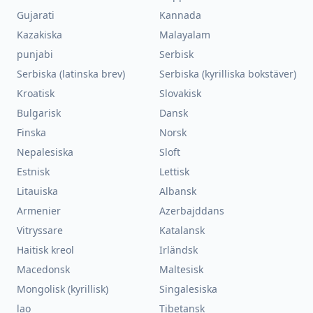
Gujarati
Kannada
Kazakiska
Malayalam
punjabi
Serbisk
Serbiska (latinska brev)
Serbiska (kyrilliska bokstäver)
Kroatisk
Slovakisk
Bulgarisk
Dansk
Finska
Norsk
Nepalesiska
Sloft
Estnisk
Lettisk
Litauiska
Albansk
Armenier
Azerbajddans
Vitryssare
Katalansk
Haitisk kreol
Irländsk
Macedonsk
Maltesisk
Mongolisk (kyrillisk)
Singalesiska
lao
Tibetansk