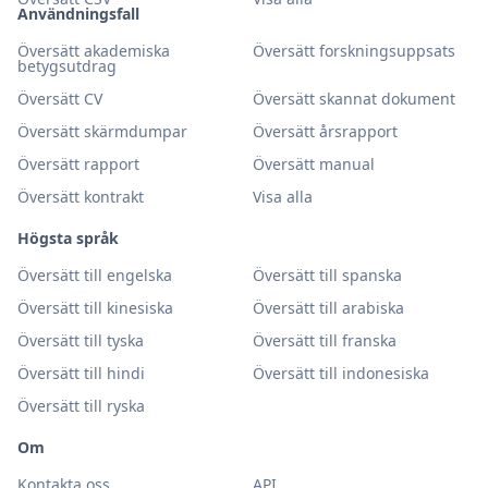
Användningsfall
Översätt akademiska
Översätt forskningsuppsats
betygsutdrag
Översätt CV
Översätt skannat dokument
Översätt skärmdumpar
Översätt årsrapport
Översätt rapport
Översätt manual
Översätt kontrakt
Visa alla
Högsta språk
Översätt till engelska
Översätt till spanska
Översätt till kinesiska
Översätt till arabiska
Översätt till tyska
Översätt till franska
Översätt till hindi
Översätt till indonesiska
Översätt till ryska
Om
Kontakta oss
API