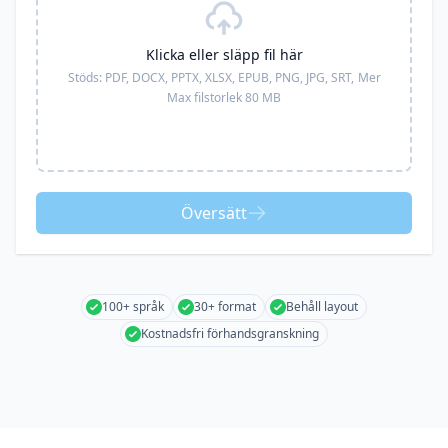
Klicka eller släpp fil här
Stöds:
PDF, DOCX, PPTX, XLSX, EPUB, PNG, JPG, SRT,
Mer
Max filstorlek 80 MB
Översätt
100+ språk
30+ format
Behåll layout
Kostnadsfri förhandsgranskning