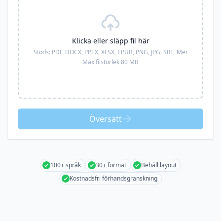
Klicka eller släpp fil här
Stöds:
PDF, DOCX, PPTX, XLSX, EPUB, PNG, JPG, SRT,
Mer
Max filstorlek 80 MB
Översätt
100+ språk
30+ format
Behåll layout
Kostnadsfri förhandsgranskning