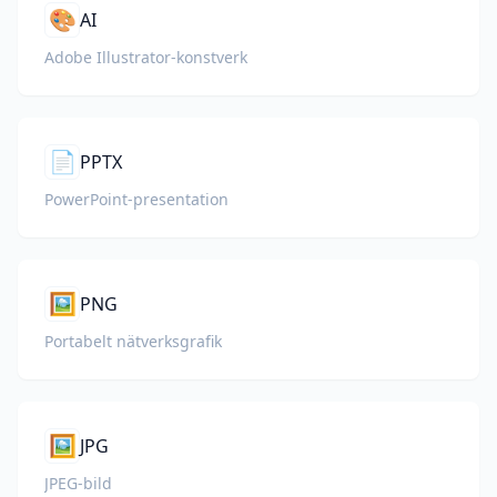
🎨
AI
Adobe Illustrator-konstverk
📄
PPTX
PowerPoint-presentation
🖼️
PNG
Portabelt nätverksgrafik
🖼️
JPG
JPEG-bild