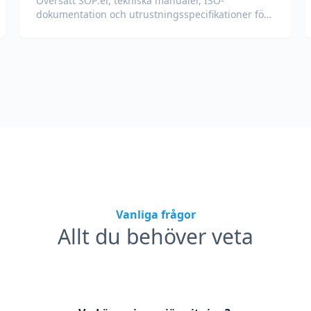
Översätt SOP:er, tekniska manualer, ISO-
dokumentation och utrustningsspecifikationer för
globala fabriker och leveranskedjor.
Vanliga frågor
Allt du behöver veta