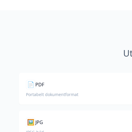
Ut
📄
PDF
Portabelt dokumentformat
🖼️
JPG