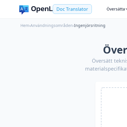
Doc Translator
Översätta
Hem
›
Användningsområden
›
Ingenjörsritning
Över
Översätt tekni
materialspecifika