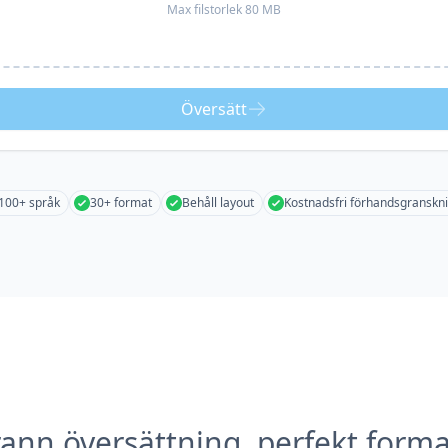
Max filstorlek 80 MB
Översätt
100+ språk
30+ format
Behåll layout
Kostnadsfri förhandsgranskn
ann översättning, perfekt forma