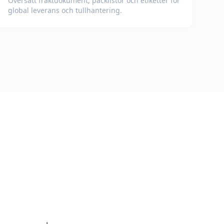
Översätt fraktdokument, packlistor och etiketter för
global leverans och tullhantering.