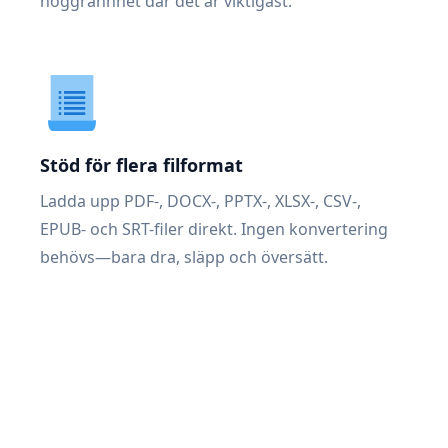
noggrannhet där det är viktigast.
Stöd för flera filformat
Ladda upp PDF-, DOCX-, PPTX-, XLSX-, CSV-,
EPUB- och SRT-filer direkt. Ingen konvertering
behövs—bara dra, släpp och översätt.