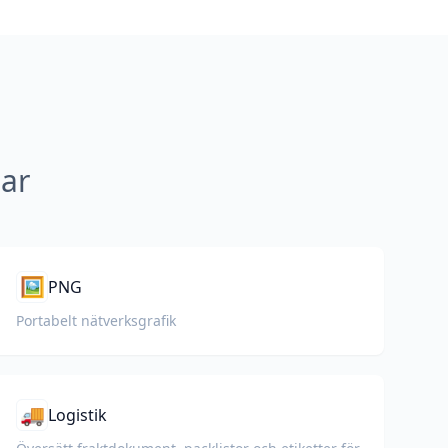
gar
🖼️
PNG
Portabelt nätverksgrafik
🚚
Logistik