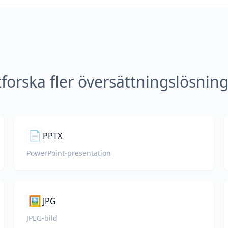
forska fler översättningslösnin
📄
PPTX
PowerPoint-presentation
🖼️
JPG
JPEG-bild