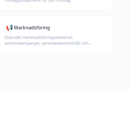
företagsdokument för ditt företag.
📢
Marknadsföring
Översätt marknadsföringsmaterial,
annonskampanjer, varumärkesinnehåll och
kampanjdokument för globala målgrupper.