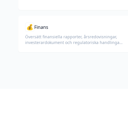
💰
Finans
Översätt finansiella rapporter, årsredovisningar,
investerardokument och regulatoriska handlingar
med bevarande av siffror, tabeller och
efterlevnadsformatering.