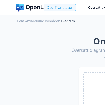
Doc Translator
Översätta
Hem
›
Användningsområden
›
Diagram
On
Översätt diagramt
s