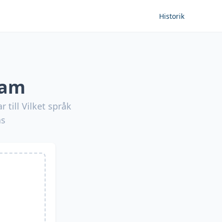
Historik
ram
 till Vilket språk
as