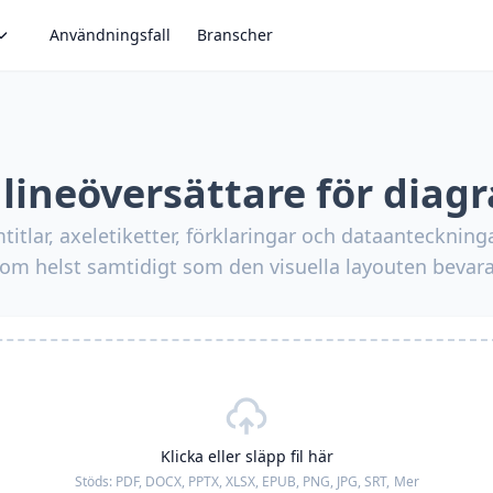
Användningsfall
Branscher
lineöversättare för diag
itlar, axeletiketter, förklaringar och dataanteckningar
om helst samtidigt som den visuella layouten bevar
Klicka eller släpp fil här
Stöds:
PDF, DOCX, PPTX, XLSX, EPUB, PNG, JPG, SRT,
Mer