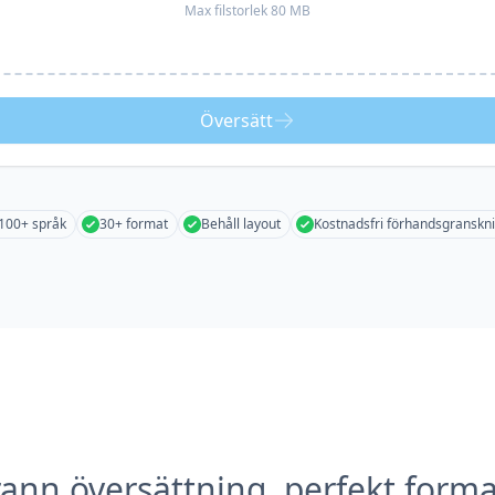
Max filstorlek 80 MB
Översätt
100+ språk
30+ format
Behåll layout
Kostnadsfri förhandsgranskn
ann översättning, perfekt forma