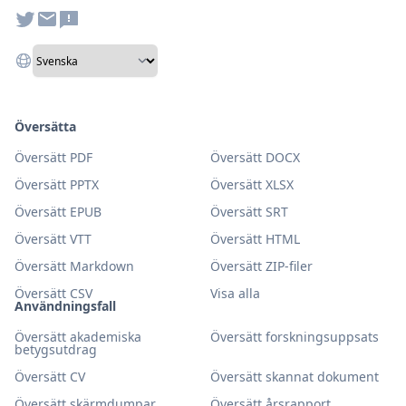
Översätta
Översätt PDF
Översätt DOCX
Översätt PPTX
Översätt XLSX
Översätt EPUB
Översätt SRT
Översätt VTT
Översätt HTML
Översätt Markdown
Översätt ZIP-filer
Översätt CSV
Visa alla
Användningsfall
Översätt akademiska
Översätt forskningsuppsats
betygsutdrag
Översätt CV
Översätt skannat dokument
Översätt skärmdumpar
Översätt årsrapport