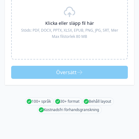
Klicka eller släpp fil här
Stöds:
PDF, DOCX, PPTX, XLSX, EPUB, PNG, JPG, SRT,
Mer
Max filstorlek 80 MB
Översätt
100+ språk
30+ format
Behåll layout
Kostnadsfri förhandsgranskning