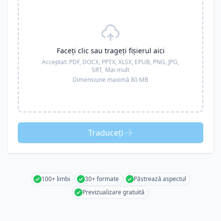
Faceți clic sau trageți fișierul aici
Acceptat:
PDF, DOCX, PPTX, XLSX, EPUB, PNG, JPG,
SRT,
Mai mult
Dimensiune maximă 80 MB
Traduceți
100+ limbi
30+ formate
Păstrează aspectul
Previzualizare gratuită