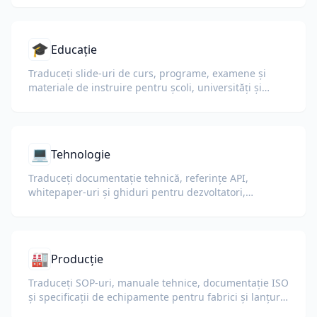
🎓
Educație
Traduceți slide-uri de curs, programe, examene și
materiale de instruire pentru școli, universități și
programe de învățare corporative.
💻
Tehnologie
Traduceți documentație tehnică, referințe API,
whitepaper-uri și ghiduri pentru dezvoltatori,
păstrând fragmentele de cod, formatarea și
terminologia tehnică.
🏭
Producție
Traduceți SOP-uri, manuale tehnice, documentație ISO
și specificații de echipamente pentru fabrici și lanțuri
de aprovizionare globale.