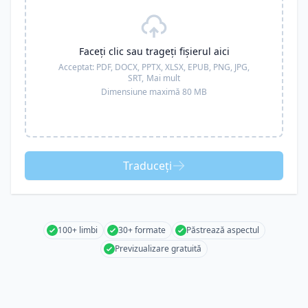
Faceți clic sau trageți fișierul aici
Acceptat:
PDF, DOCX, PPTX, XLSX, EPUB, PNG, JPG,
SRT,
Mai mult
Dimensiune maximă 80 MB
Traduceți
100+ limbi
30+ formate
Păstrează aspectul
Previzualizare gratuită