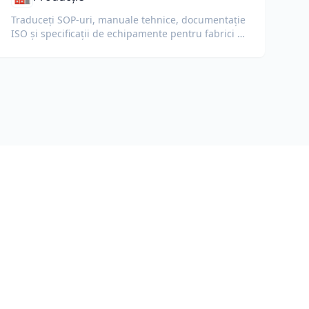
Traduceți SOP-uri, manuale tehnice, documentație
ISO și specificații de echipamente pentru fabrici și
lanțuri de aprovizionare globale.