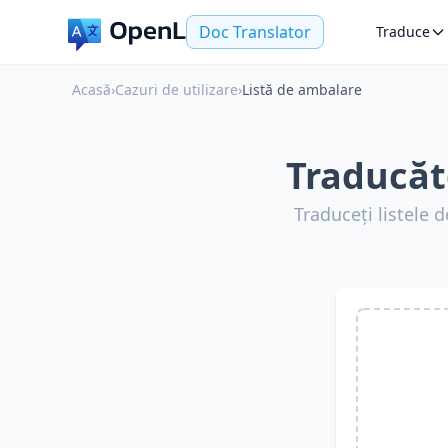
Doc Translator
Traduce
Acasă
›
Cazuri de utilizare
›
Listă de ambalare
Traducăt
Traduceți listele d