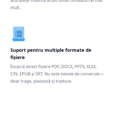
acuratețe maximă acolo unde contează cel mai
mult.
Suport pentru multiple formate de
fișiere
Încarcă direct fișiere PDF, DOCX, PPTX, XLSX,
CSV, EPUB și SRT. Nu este nevoie de conversie—
doar trage, plasează și traduce.