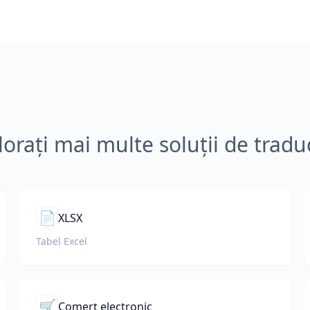
lorați mai multe soluții de tradu
📄
XLSX
Tabel Excel
🛒
Comerț electronic