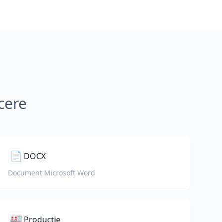
cere
📄
DOCX
Document Microsoft Word
🏭
Producție