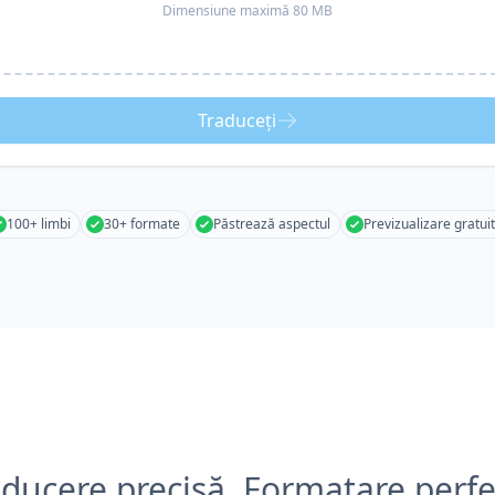
Dimensiune maximă 80 MB
Traduceți
100+ limbi
30+ formate
Păstrează aspectul
Previzualizare gratui
aducere precisă, Formatare perfe