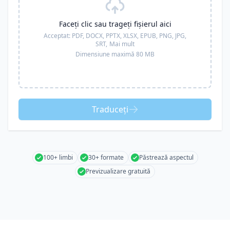
Faceți clic sau trageți fișierul aici
Acceptat:
PDF, DOCX, PPTX, XLSX, EPUB, PNG, JPG,
SRT,
Mai mult
Dimensiune maximă 80 MB
Traduceți
100+ limbi
30+ formate
Păstrează aspectul
Previzualizare gratuită