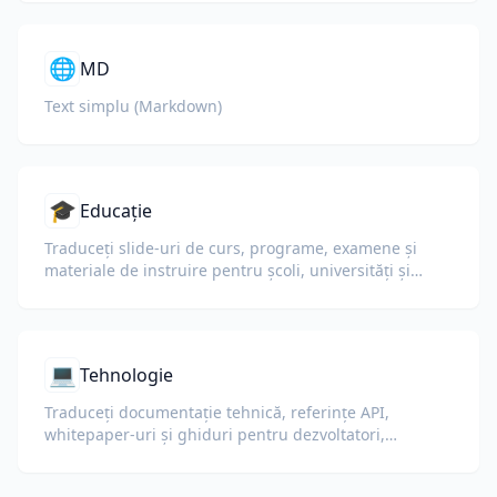
🌐
MD
Text simplu (Markdown)
🎓
Educație
Traduceți slide-uri de curs, programe, examene și
materiale de instruire pentru școli, universități și
programe de învățare corporative.
💻
Tehnologie
Traduceți documentație tehnică, referințe API,
whitepaper-uri și ghiduri pentru dezvoltatori,
păstrând fragmentele de cod, formatarea și
terminologia tehnică.