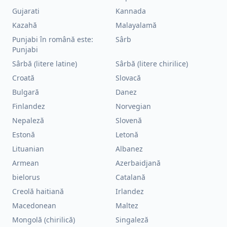
Gujarati
Kannada
Kazahă
Malayalamă
Punjabi în română este:
Sârb
Punjabi
Sârbă (litere latine)
Sârbă (litere chirilice)
Croată
Slovacă
Bulgară
Danez
Finlandez
Norvegian
Nepaleză
Slovenă
Estonă
Letonă
Lituanian
Albanez
Armean
Azerbaidjană
bielorus
Catalană
Creolă haitiană
Irlandez
Macedonean
Maltez
Mongolă (chirilică)
Singaleză