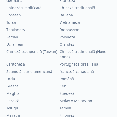
Germană
Franceză
Chineză simplificată
Chineză tradițională
Coreean
Italiană
Turcă
Vietnameză
Thailandez
Indonezian
Persan
Poloneză
Ucrainean
Olandez
Chineză tradițională (Taiwan)
Chineză tradițională (Hong
Kong)
Cantoneză
Portugheză braziliană
Spaniolă latino-americană
franceză canadiană
Urdu
Română
Greacă
Ceh
Maghiar
Suedeză
Ebraică
Malay = Malaezian
Telugu
Tamilă
Marathi
Filipinez