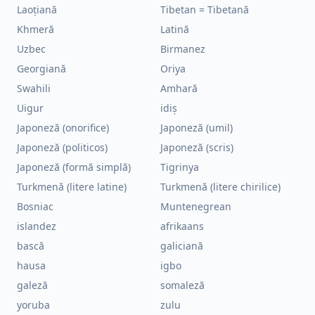
Laoțiană
Tibetan = Tibetană
Khmeră
Latină
Uzbec
Birmanez
Georgiană
Oriya
Swahili
Amhară
Uigur
idiș
Japoneză (onorifice)
Japoneză (umil)
Japoneză (politicos)
Japoneză (scris)
Japoneză (formă simplă)
Tigrinya
Turkmenă (litere latine)
Turkmenă (litere chirilice)
Bosniac
Muntenegrean
islandez
afrikaans
bască
galiciană
hausa
igbo
galeză
somaleză
yoruba
zulu