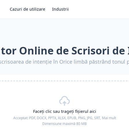
Cazuri de utilizare
Industrii
tor Online de Scrisori de 
scrisoarea de intenție în Orice limbă păstrând tonul 
Faceți clic sau trageți fișierul aici
Acceptat:
PDF, DOCX, PPTX, XLSX, EPUB, PNG, JPG, SRT,
Mai mult
Dimensiune maximă 80 MB