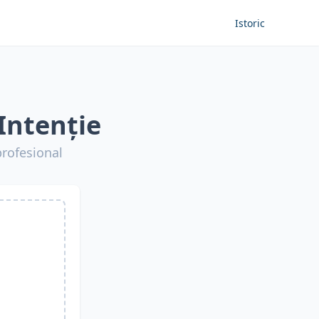
Istoric
Intenție
profesional