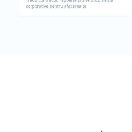
Tradu contracte, rapoarte și alte documente
corporative pentru afacerea ta.