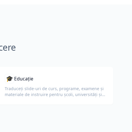
cere
🎓
Educație
Traduceți slide-uri de curs, programe, examene și
materiale de instruire pentru școli, universități și
programe de învățare corporative.