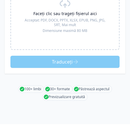
Faceți clic sau trageți fișierul aici
Acceptat:
PDF, DOCX, PPTX, XLSX, EPUB, PNG, JPG,
SRT,
Mai mult
Dimensiune maximă 80 MB
Traduceți
100+ limbi
30+ formate
Păstrează aspectul
Previzualizare gratuită