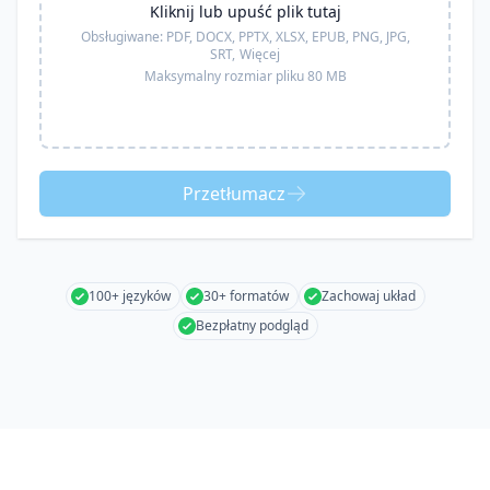
Kliknij lub upuść plik tutaj
Obsługiwane:
PDF, DOCX, PPTX, XLSX, EPUB, PNG, JPG,
SRT,
Więcej
Maksymalny rozmiar pliku 80 MB
Przetłumacz
100+ języków
30+ formatów
Zachowaj układ
Bezpłatny podgląd