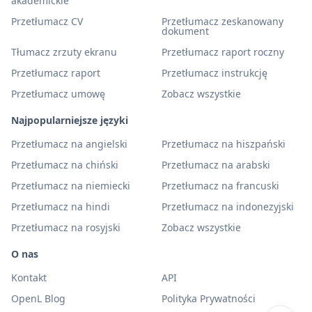
akademickie
Przetłumacz CV
Przetłumacz zeskanowany
dokument
Tłumacz zrzuty ekranu
Przetłumacz raport roczny
Przetłumacz raport
Przetłumacz instrukcję
Przetłumacz umowę
Zobacz wszystkie
Najpopularniejsze języki
Przetłumacz na angielski
Przetłumacz na hiszpański
Przetłumacz na chiński
Przetłumacz na arabski
Przetłumacz na niemiecki
Przetłumacz na francuski
Przetłumacz na hindi
Przetłumacz na indonezyjski
Przetłumacz na rosyjski
Zobacz wszystkie
O nas
Kontakt
API
OpenL Blog
Polityka Prywatności