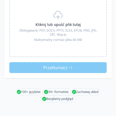
Kliknij lub upuść plik tutaj
Obsługiwane:
PDF, DOCX, PPTX, XLSX, EPUB, PNG, JPG,
SRT,
Więcej
Maksymalny rozmiar pliku 80 MB
Przetłumacz
100+ języków
30+ formatów
Zachowaj układ
Bezpłatny podgląd