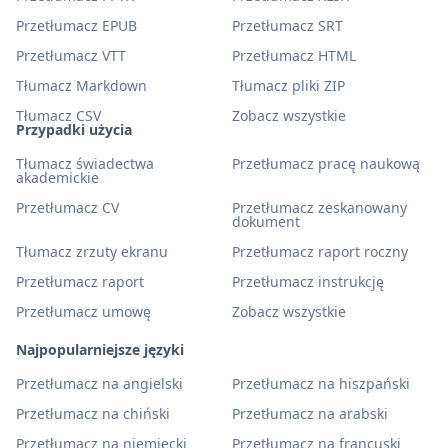
Przetłumacz EPUB
Przetłumacz SRT
Przetłumacz VTT
Przetłumacz HTML
Tłumacz Markdown
Tłumacz pliki ZIP
Tłumacz CSV
Zobacz wszystkie
Przypadki użycia
Tłumacz świadectwa
Przetłumacz pracę naukową
akademickie
Przetłumacz CV
Przetłumacz zeskanowany
dokument
Tłumacz zrzuty ekranu
Przetłumacz raport roczny
Przetłumacz raport
Przetłumacz instrukcję
Przetłumacz umowę
Zobacz wszystkie
Najpopularniejsze języki
Przetłumacz na angielski
Przetłumacz na hiszpański
Przetłumacz na chiński
Przetłumacz na arabski
Przetłumacz na niemiecki
Przetłumacz na francuski