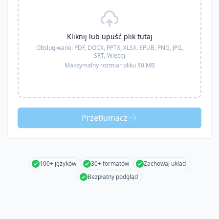
Kliknij lub upuść plik tutaj
Obsługiwane:
PDF, DOCX, PPTX, XLSX, EPUB, PNG, JPG,
SRT,
Więcej
Maksymalny rozmiar pliku 80 MB
Przetłumacz
100+ języków
30+ formatów
Zachowaj układ
Bezpłatny podgląd