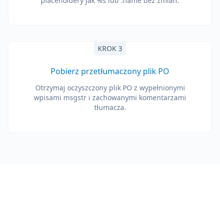
placeholdery jak %s lub :name bez zmian.
KROK 3
Pobierz przetłumaczony plik PO
Otrzymaj oczyszczony plik PO z wypełnionymi
wpisami msgstr i zachowanymi komentarzami
tłumacza.