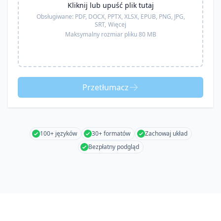
Kliknij lub upuść plik tutaj
Obsługiwane:
PDF, DOCX, PPTX, XLSX, EPUB, PNG, JPG,
SRT,
Więcej
Maksymalny rozmiar pliku 80 MB
Przetłumacz
100+ języków
30+ formatów
Zachowaj układ
Bezpłatny podgląd