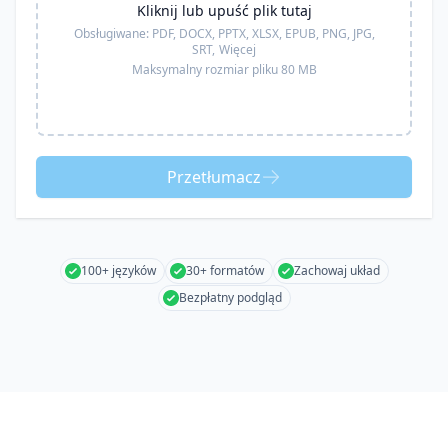
Kliknij lub upuść plik tutaj
Obsługiwane:
PDF, DOCX, PPTX, XLSX, EPUB, PNG, JPG,
SRT,
Więcej
Maksymalny rozmiar pliku 80 MB
Przetłumacz
100+ języków
30+ formatów
Zachowaj układ
Bezpłatny podgląd