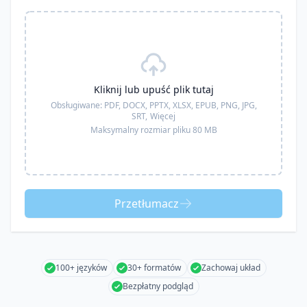
Kliknij lub upuść plik tutaj
Obsługiwane:
PDF, DOCX, PPTX, XLSX, EPUB, PNG, JPG,
SRT,
Więcej
Maksymalny rozmiar pliku 80 MB
Przetłumacz
100+ języków
30+ formatów
Zachowaj układ
Bezpłatny podgląd