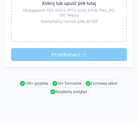
Kliknij lub upuść plik tutaj
Obsługiwane:
PDF, DOCX, PPTX, XLSX, EPUB, PNG, JPG,
SRT,
Więcej
Maksymalny rozmiar pliku 80 MB
Przetłumacz
100+ języków
30+ formatów
Zachowaj układ
Bezpłatny podgląd