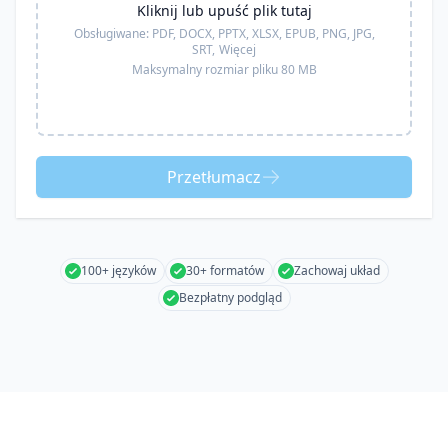
Kliknij lub upuść plik tutaj
Obsługiwane:
PDF, DOCX, PPTX, XLSX, EPUB, PNG, JPG,
SRT,
Więcej
Maksymalny rozmiar pliku 80 MB
Przetłumacz
100+ języków
30+ formatów
Zachowaj układ
Bezpłatny podgląd