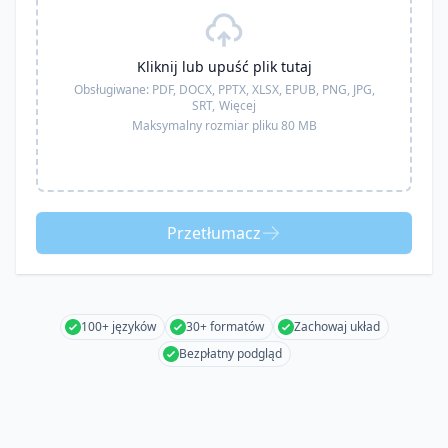
Kliknij lub upuść plik tutaj
Obsługiwane:
PDF, DOCX, PPTX, XLSX, EPUB, PNG, JPG,
SRT,
Więcej
Maksymalny rozmiar pliku 80 MB
Przetłumacz
100+ języków
30+ formatów
Zachowaj układ
Bezpłatny podgląd