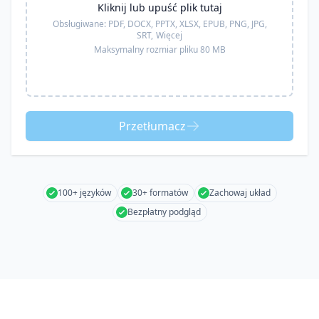
Kliknij lub upuść plik tutaj
Obsługiwane:
PDF, DOCX, PPTX, XLSX, EPUB, PNG, JPG,
SRT,
Więcej
Maksymalny rozmiar pliku 80 MB
Przetłumacz
100+ języków
30+ formatów
Zachowaj układ
Bezpłatny podgląd