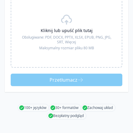
Kliknij lub upuść plik tutaj
Obsługiwane:
PDF, DOCX, PPTX, XLSX, EPUB, PNG, JPG,
SRT,
Więcej
Maksymalny rozmiar pliku 80 MB
Przetłumacz
100+ języków
30+ formatów
Zachowaj układ
Bezpłatny podgląd