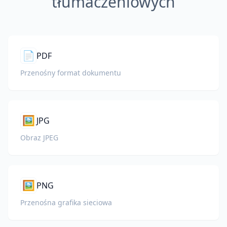
tłumaczeniowych
📄
PDF
Przenośny format dokumentu
🖼️
JPG
Obraz JPEG
🖼️
PNG
Przenośna grafika sieciowa