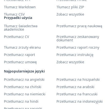
Tłumacz Markdown
Tłumacz pliki ZIP
Tłumacz CSV
Zobacz wszystkie
Przypadki użycia
Tłumacz świadectwa
Przetłumacz pracę naukową
akademickie
Przetłumacz CV
Przetłumacz zeskanowany
dokument
Tłumacz zrzuty ekranu
Przetłumacz raport roczny
Przetłumacz raport
Przetłumacz instrukcję
Przetłumacz umowę
Zobacz wszystkie
Najpopularniejsze języki
Przetłumacz na angielski
Przetłumacz na hiszpański
Przetłumacz na chiński
Przetłumacz na arabski
Przetłumacz na niemiecki
Przetłumacz na francuski
Przetłumacz na hindi
Przetłumacz na indonezyjski
Przetłumacz na rosyjski