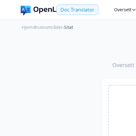
Doc Translator
Oversett
Hjem
›
Bruksområder
›
Sitat
Oversett 