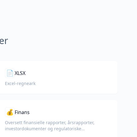
er
📄
XLSX
Excel-regneark
💰
Finans
Oversett finansielle rapporter, årsrapporter,
investordokumenter og regulatoriske
innleveringer mens du bevarer tall, tabeller og