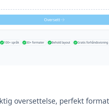
Oversett
100+ språk
30+ formater
Behold layout
Gratis forhåndsvisning
tig oversettelse, perfekt forma