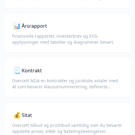
testrapporter, samtidig som KPI-er,
samsvarsterminologi, gjennomgangsnotater og
bevismateriale bevares.
📊
Årsrapport
Finansielle rapporter, investerbrev og ESG-
opplysninger med tabeller og diagrammer bevart.
📃
Kontrakt
Oversett NDA-er, kontrakter og juridiske avtaler med
AI som bevarer klausulnummerering, definerte
begreper og signaturblokker.
💰
Sitat
Oversett tilbud og pristilbud samtidig som du bevarer
oppdelte priser, vilkår og betalingsbetingelser.