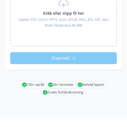
Klikk eller slipp fil her
Støttet:
PDF, DOCX, PPTX, XLSX, EPUB, PNG, JPG, SRT,
Mer
Maks filstørrelse 80 MB
Oversett
100+ språk
30+ formater
Behold layout
Gratis forhåndsvisning