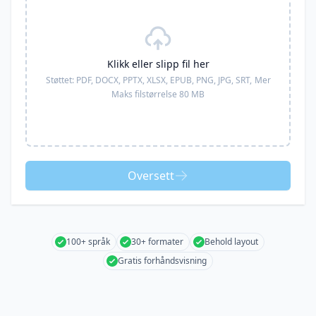
Klikk eller slipp fil her
Støttet:
PDF, DOCX, PPTX, XLSX, EPUB, PNG, JPG, SRT,
Mer
Maks filstørrelse 80 MB
Oversett
100+ språk
30+ formater
Behold layout
Gratis forhåndsvisning